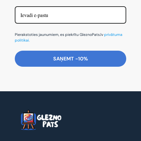
Pierakstoties jaunumiem, es piekrītu GleznoPats.lv
privātuma
politikai.
SAŅEMT -10%