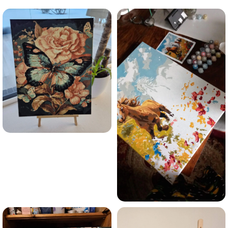
Esmu iepazinies ar GleznoPats.lv privātuma politiku un
piekrītu tai
GleznoPats.lv
Privātuma politika
SAŅEMT -10%