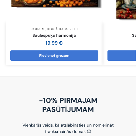
JAUNUMI
,
KLUSĀ DABA
,
ZIEDI
Saulespuķu harmonija
S
19,99
€
Pievienot grozam
-10% PIRMAJAM
PASŪTĪJUMAM
Vienkāršs veids, kā atslābināties un nomierināt
trauksmainās domas 😌