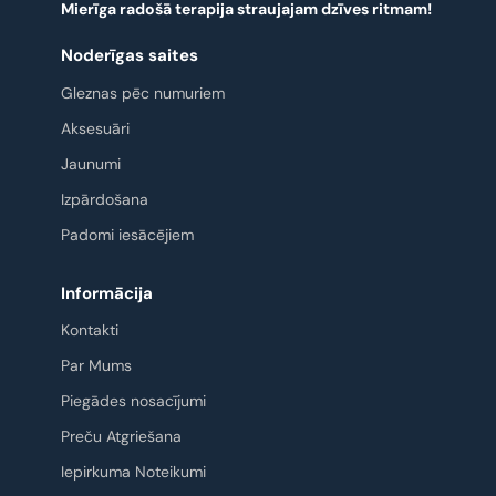
Mierīga radošā terapija straujajam dzīves ritmam!
Noderīgas saites
Gleznas pēc numuriem
Aksesuāri
Jaunumi
Izpārdošana
Padomi iesācējiem
Informācija
Kontakti
Par Mums
Piegādes nosacījumi
Preču Atgriešana
Iepirkuma Noteikumi