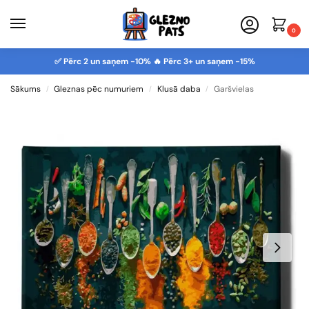
0
✅ Pērc 2 un saņem -10% 🔥 Pērc 3+ un saņem -15%
Sākums
Gleznas pēc numuriem
Klusā daba
Garšvielas
/
/
/