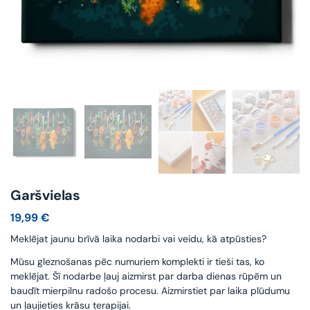
Garšvielas
19,99
€
Meklējat jaunu brīvā laika nodarbi vai veidu, kā atpūsties?
Mūsu gleznošanas pēc numuriem komplekti ir tieši tas, ko
meklējat. Šī nodarbe ļauj aizmirst par darba dienas rūpēm un
baudīt mierpilnu radošo procesu. Aizmirstiet par laika plūdumu
un ļaujieties krāsu terapijai.