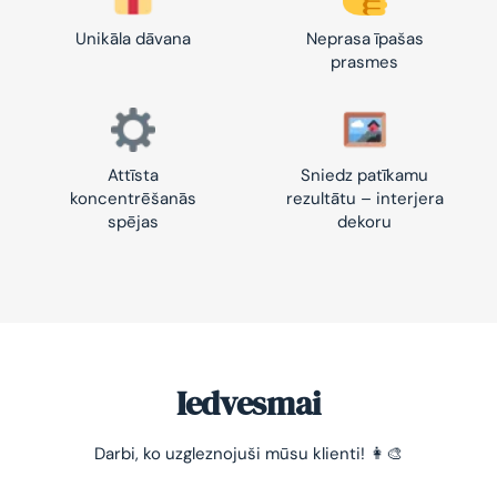
Unikāla dāvana
Neprasa īpašas
prasmes
Attīsta
Sniedz patīkamu
koncentrēšanās
rezultātu – interjera
spējas
dekoru
Iedvesmai
-10% pirmajam pasūtījumam
Darbi, ko uzgleznojuši mūsu klienti! 👩‍🎨
Vienkāršs veids, kā atslābināties un nomierināt
trauksmainās domas 😌