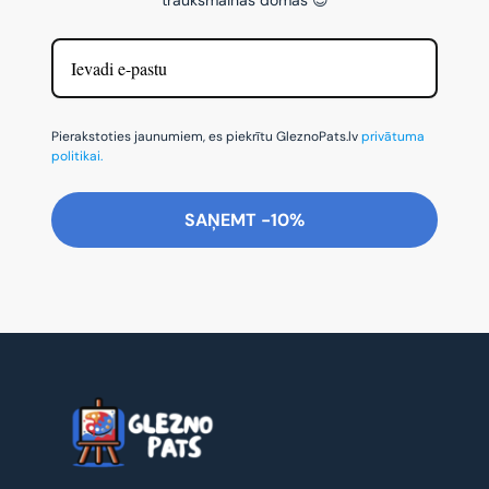
Pierakstoties jaunumiem, es piekrītu GleznoPats.lv
privātuma
politikai.
SAŅEMT -10%