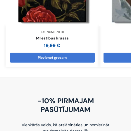
JAUNUMI
,
ZIEDI
Mīlestības krāsas
19,99
€
Pievienot grozam
-10% PIRMAJAM
PASŪTĪJUMAM
Vienkāršs veids, kā atslābināties un nomierināt
trauksmainās domas 😌