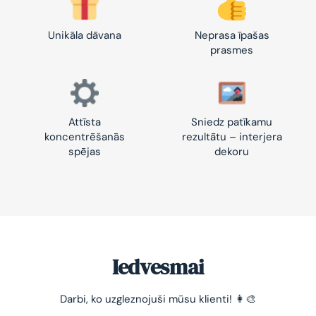
Unikāla dāvana
Neprasa īpašas
prasmes
Attīsta
Sniedz patīkamu
koncentrēšanās
rezultātu – interjera
spējas
dekoru
Iedvesmai
Darbi, ko uzgleznojuši mūsu klienti! 👩‍🎨