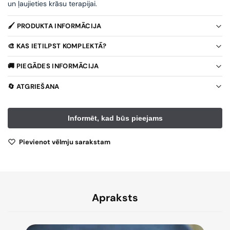
un ļaujieties krāsu terapijai.
🖌️ PRODUKTA INFORMĀCIJA
🎨 KAS IETILPST KOMPLEKTĀ?
🚚 PIEGĀDES INFORMĀCIJA
🔄 ATGRIEŠANA
Pievienot vēlmju sarakstam
Apraksts