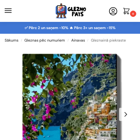
0
✅ Pērc 2 un saņem -10% 🔥 Pērc 3+ un saņem -15%
Sākums
Gleznas pēc numuriem
Ainavas
Gleznainā piekraste
/
/
/