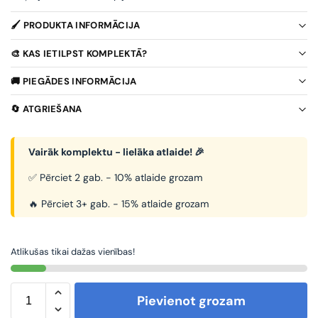
🖌️ PRODUKTA INFORMĀCIJA
🎨 KAS IETILPST KOMPLEKTĀ?
🚚 PIEGĀDES INFORMĀCIJA
🔄 ATGRIEŠANA
Vairāk komplektu - lielāka atlaide! 🎉
✅ Pērciet 2 gab. - 10% atlaide grozam
🔥 Pērciet 3+ gab. - 15% atlaide grozam
Atlikušas tikai dažas vienības!
Pievienot grozam