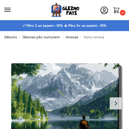
0
✅ Pērc 2 un saņem -10% 🔥 Pērc 3+ un saņem -15%
Sākums
Gleznas pēc numuriem
Ainavas
Kalnu ainava
/
/
/