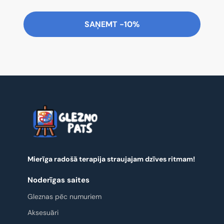
SAŅEMT -10%
Mierīga radošā terapija straujajam dzīves ritmam!
Noderīgas saites
Gleznas pēc numuriem
Aksesuāri