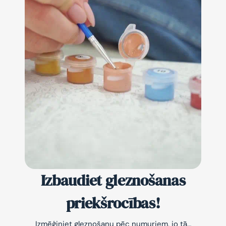
Izbaudiet gleznošanas
priekšrocības!
Izmēģiniet gleznošanu pēc numuriem, jo tā…