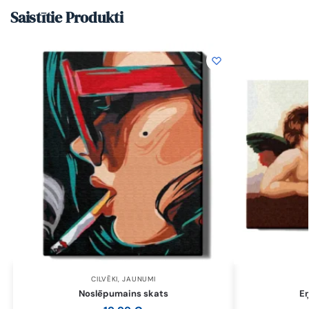
Saistītie Produkti
CILVĒKI
,
JAUNUMI
Noslēpumains skats
Eņ