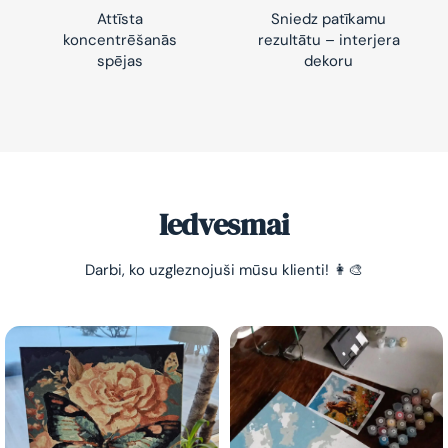
Attīsta
Sniedz patīkamu
koncentrēšanās
rezultātu – interjera
spējas
dekoru
-10% pirmajam pasūtījumam
Vienkāršs veids, kā atslābināties un nomierināt
trauksmainās domas 😌
Iedvesmai
Darbi, ko uzgleznojuši mūsu klienti! 👩‍🎨
Esmu iepazinies ar GleznoPats.lv privātuma politiku un
piekrītu tai
GleznoPats.lv
Privātuma politika
SAŅEMT -10%