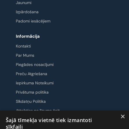
Jaunumi
Izpārdošana
Padomi iesācējiem
Informācija
Kontakti
Par Mums
Piegādes nosacījumi
Preču Atgriešana
Iepirkuma Noteikumi
Privātuma politika
Sīkdatņu Politika
Atteikties no līguma šeit
×
Šajā tīmekļa vietnē tiek izmantoti
Sazināsimies
sīkfaili