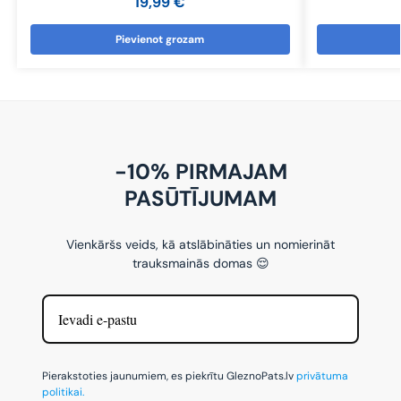
19,99
€
Pievienot grozam
-10% PIRMAJAM
PASŪTĪJUMAM
Vienkāršs veids, kā atslābināties un nomierināt
trauksmainās domas 😌
Pierakstoties jaunumiem, es piekrītu GleznoPats.lv
privātuma
politikai.