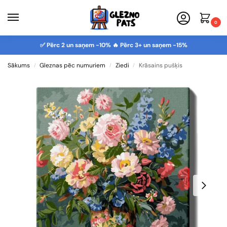
0
✅ Pērc 2 un saņem -10% 🔥 Pērc 3+ un saņem -15%
Sākums
Gleznas pēc numuriem
Ziedi
Krāsains pušķis
/
/
/