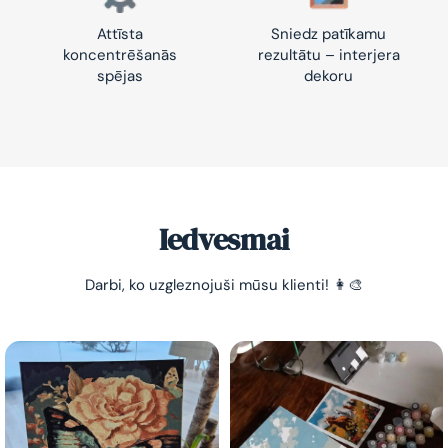
Attīsta
Sniedz patīkamu
koncentrēšanās
rezultātu – interjera
spējas
dekoru
-10% pirmajam pasūtījumam
Vienkāršs veids, kā atslābināties un nomierināt
trauksmainās domas 😌
Iedvesmai
Darbi, ko uzgleznojuši mūsu klienti! 👩‍🎨
Esmu iepazinies ar GleznoPats.lv privātuma politiku un
piekrītu tai
GleznoPats.lv
Privātuma politika
SAŅEMT -10%