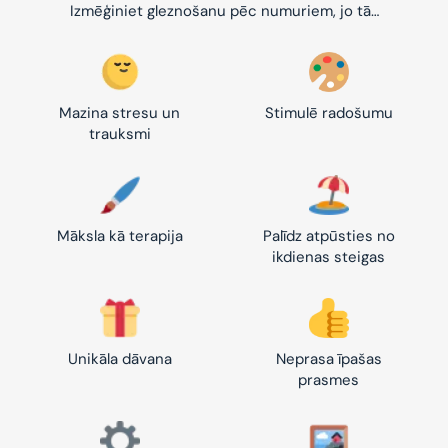
Izmēģiniet gleznošanu pēc numuriem, jo tā…
Mazina stresu un
Stimulē radošumu
trauksmi
Māksla kā terapija
Palīdz atpūsties no
ikdienas steigas
Unikāla dāvana
Neprasa īpašas
prasmes