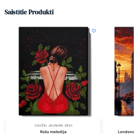
Saistītie Produkti
CILVĒKI
,
JAUNUMI
,
ZIEDI
Rožu melodija
Londona