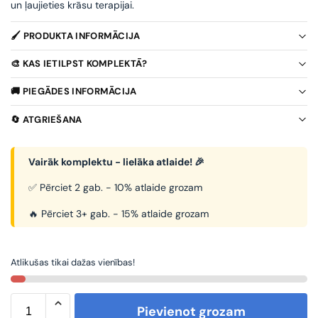
un ļaujieties krāsu terapijai.
🖌️ PRODUKTA INFORMĀCIJA
🎨 KAS IETILPST KOMPLEKTĀ?
🚚 PIEGĀDES INFORMĀCIJA
🔄 ATGRIEŠANA
Vairāk komplektu - lielāka atlaide! 🎉
✅ Pērciet 2 gab. - 10% atlaide grozam
🔥 Pērciet 3+ gab. - 15% atlaide grozam
Atlikušas tikai dažas vienības!
Pievienot grozam