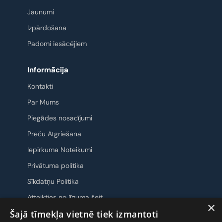
Jaunumi
Izpārdošana
Padomi iesācējiem
Informācija
Kontakti
Par Mums
Piegādes nosacījumi
Preču Atgriešana
Iepirkuma Noteikumi
Privātuma politika
Sīkdatņu Politika
Atteikties no līguma šeit
×
Šajā tīmekļa vietnē tiek izmantoti
Sazināsimies