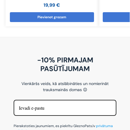
19,99
€
Pievienot grozam
-10% PIRMAJAM
PASŪTĪJUMAM
Vienkāršs veids, kā atslābināties un nomierināt
trauksmainās domas 😌
Pierakstoties jaunumiem, es piekrītu GleznoPats.lv
privātuma