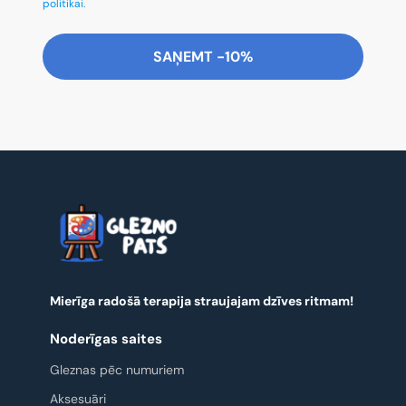
politikai.
SAŅEMT -10%
Mierīga radošā terapija straujajam dzīves ritmam!
Noderīgas saites
Gleznas pēc numuriem
Aksesuāri