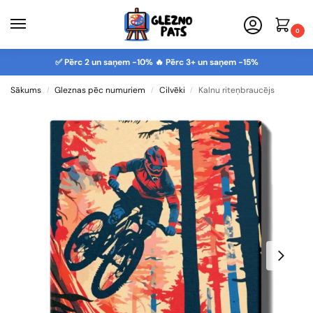
0
✅ Pērc 2 un saņem -10% 🔥 Pērc 3+ un saņem -15%
Sākums
Gleznas pēc numuriem
Cilvēki
Kalnu riteņbraucējs
/
/
/