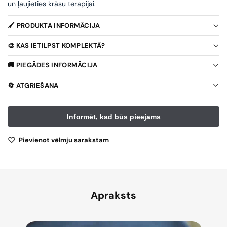
un ļaujieties krāsu terapijai.
🖌️ PRODUKTA INFORMĀCIJA
🎨 KAS IETILPST KOMPLEKTĀ?
🚚 PIEGĀDES INFORMĀCIJA
🔄 ATGRIEŠANA
Pievienot vēlmju sarakstam
Apraksts