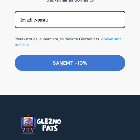
Pierakstoties jaunumiem, es piekrītu GleznoPats.lv
privātuma
politikai.
SAŅEMT -10%