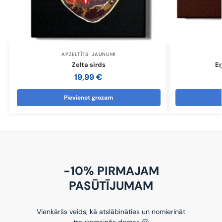
APZELTĪTS
,
JAUNUMI
Zelta sirds
Eņ
19,99
€
Pievienot grozam
-10% PIRMAJAM
PASŪTĪJUMAM
Vienkāršs veids, kā atslābināties un nomierināt
trauksmainās domas 😌