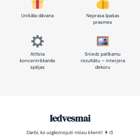
Unikāla dāvana
Neprasa īpašas
prasmes
Attīsta
Sniedz patīkamu
koncentrēšanās
rezultātu – interjera
spējas
dekoru
Iedvesmai
Darbi, ko uzgleznojuši mūsu klienti! 👩‍🎨