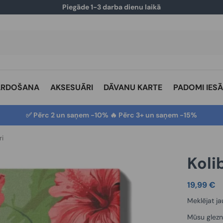
Piegāde 1-3 darba dienu laikā
ĀRDOŠANA
AKSESUĀRI
DĀVANU KARTE
PADOMI IES
✅ Pērc 2 un saņem -10% 🔥 Pērc 3+ un saņem -15%
ri
Koli
19,99
€
Meklējat ja
Mūsu glezn