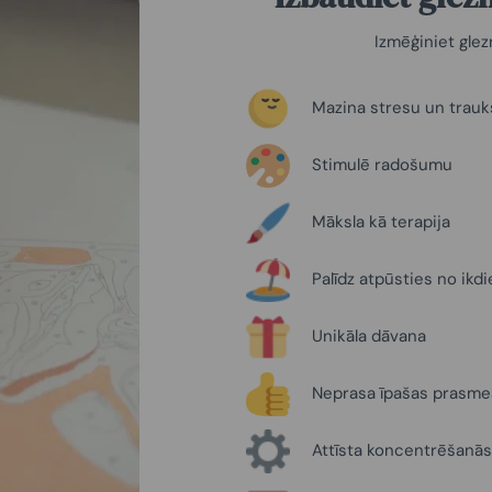
Izmēģiniet gle
Mazina stresu un trau
Stimulē radošumu
Māksla kā terapija
Palīdz atpūsties no ikd
Unikāla dāvana
Neprasa īpašas prasme
Attīsta koncentrēšanās