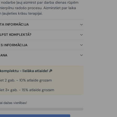
ī nodarbe ļauj aizmirst par darba dienas rūpēm
ierpilnu radošo procesu. Aizmirstiet par laika
ļaujieties krāsu terapijai.
KTA INFORMĀCIJA
TILPST KOMPLEKTĀ?
ES INFORMĀCIJA
ŠANA
komplektu - lielāka atlaide! 🎉
et 2 gab. - 10% atlaide grozam
iet 3+ gab. - 15% atlaide grozam
kai dažas vienības!