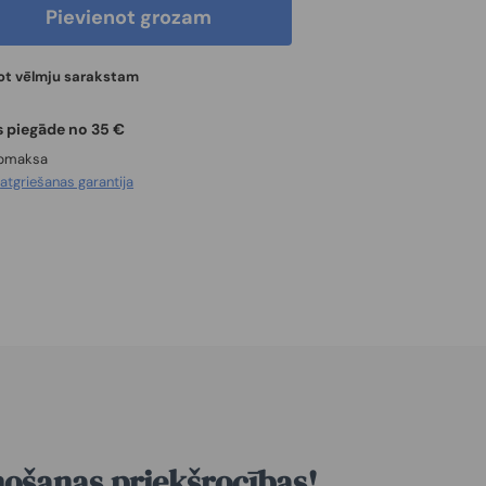
Pievienot grozam
ot vēlmju sarakstam
 piegāde no 35 €
apmaksa
u
atgriešanas garantija
nošanas priekšrocības!