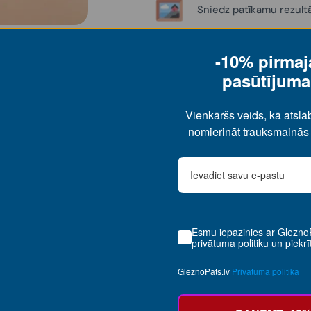
Sniedz patīkamu rezult
-10% pirma
pasūtījum
Iedvesmai
Vienkāršs veids, kā atslā
nomierināt trauksmainā
Darbi, ko uzgleznojuši mūsu klienti! 👩‍🎨
Esmu iepazinies ar GleznoP
privātuma politiku un piekrīt
GleznoPats.lv
Privātuma politika