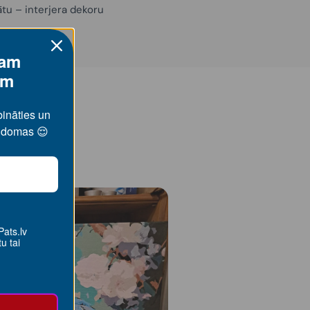
ātu – interjera dekoru
jam
am
bināties un
s domas 😌
ats.lv
u tai