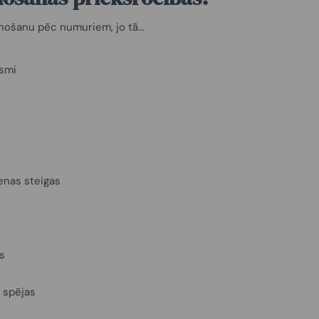
znošanu pēc numuriem, jo tā…
ksmi
ienas steigas
s
 spējas