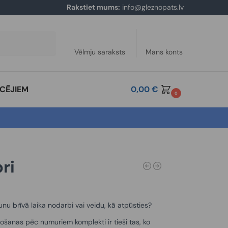
Rakstiet mums:
info@gleznopats.lv
Meklēt
Vēlmju saraksts
Mans konts
ĀCĒJIEM
0,00
€
0
bri
unu brīvā laika nodarbi vai veidu, kā atpūsties?
ošanas pēc numuriem komplekti ir tieši tas, ko