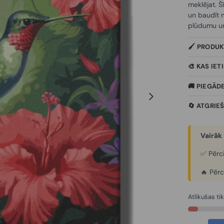
meklējat. Š
un baudīt m
plūdumu un 
🖌️ PRODU
🎨 KAS IE
🚚 PIEGĀD
🔄 ATGRIE
Vairāk 
✅ Pērci
🔥 Pērc
Atlikušas ti