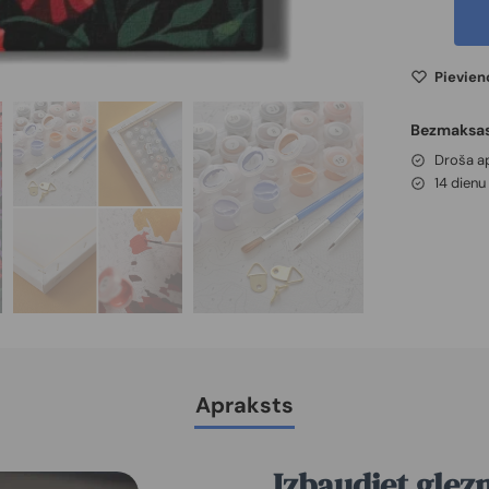
Pievien
Bezmaksas
Droša 
14 dien
Apraksts
Izbaudiet glez