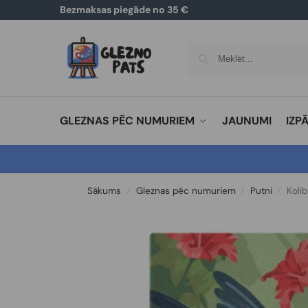
Bezmaksas piegāde no 35 €
GLEZNAS PĒC NUMURIEM
JAUNUMI
IZP
Sākums
Gleznas pēc numuriem
Putni
Kolib
/
/
/