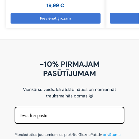
19,99
€
Pievienot grozam
-10% PIRMAJAM
PASŪTĪJUMAM
Vienkāršs veids, kā atslābināties un nomierināt
trauksmainās domas 😌
Pierakstoties jaunumiem, es piekrītu GleznoPats.lv
privātuma