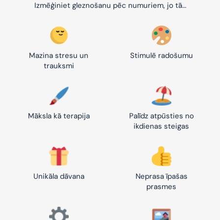
Izmēģiniet gleznošanu pēc numuriem, jo tā…
Mazina stresu un
Stimulē radošumu
trauksmi
Māksla kā terapija
Palīdz atpūsties no
ikdienas steigas
Unikāla dāvana
Neprasa īpašas
prasmes