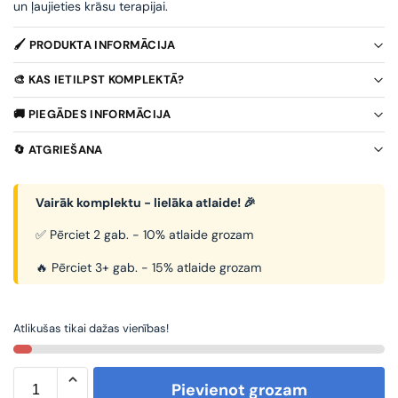
un ļaujieties krāsu terapijai.
🖌️ PRODUKTA INFORMĀCIJA
🎨 KAS IETILPST KOMPLEKTĀ?
🚚 PIEGĀDES INFORMĀCIJA
🔄 ATGRIEŠANA
Vairāk komplektu - lielāka atlaide! 🎉
✅ Pērciet 2 gab. - 10% atlaide grozam
🔥 Pērciet 3+ gab. - 15% atlaide grozam
Atlikušas tikai dažas vienības!
Pievienot grozam