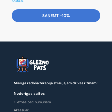
politikai.
SAŅEMT -10%
Mierīga radošā terapija straujajam dzīves ritmam!
Noderīgas saites
Gleznas pēc numuriem
Aksesuāri