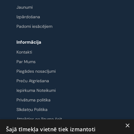
Jaunumi
Izpārdošana
Padomi iesācējiem
Informācija
Kontakti
Par Mums
Piegādes nosacījumi
Preču Atgriešana
Iepirkuma Noteikumi
Privātuma politika
Sīkdatņu Politika
Atteikties no līguma šeit
×
Šajā tīmekļa vietnē tiek izmantoti
Sazināsimies