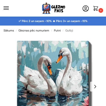
0
✅ Pērc 2 un saņem -10% 🔥 Pērc 3+ un saņem -15%
Sākums
Gleznas pēc numuriem
Putni
Gulbji
/
/
/