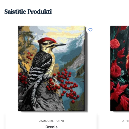
Saistītie Produkti
JAUNUMI
,
PUTNI
APZ
Dzenis