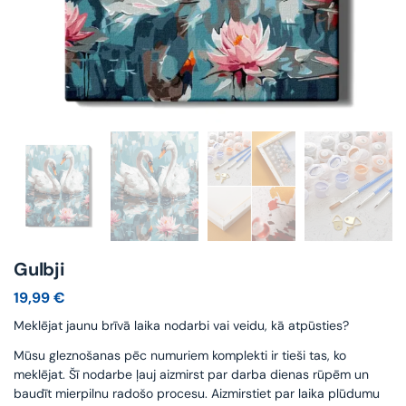
Gulbji
19,99
€
Meklējat jaunu brīvā laika nodarbi vai veidu, kā atpūsties?
Mūsu gleznošanas pēc numuriem komplekti ir tieši tas, ko
meklējat. Šī nodarbe ļauj aizmirst par darba dienas rūpēm un
baudīt mierpilnu radošo procesu. Aizmirstiet par laika plūdumu