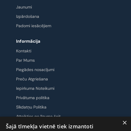
Jaunumi
Izpārdošana
Padomi iesācējiem
Informācija
Kontakti
Par Mums
Piegādes nosacījumi
Preču Atgriešana
Iepirkuma Noteikumi
Privātuma politika
Sīkdatņu Politika
Atteikties no līguma šeit
×
Šajā tīmekļa vietnē tiek izmantoti
Sazināsimies