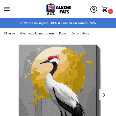
0
✅ Pērc 2 un saņem -10% 🔥 Pērc 3+ un saņem -15%
Sākums
Gleznas pēc numuriem
Putni
Zelta dzērve
/
/
/