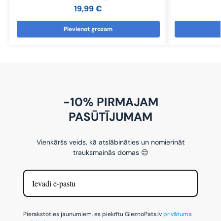
19,99
€
Pievienot grozam
-10% PIRMAJAM
PASŪTĪJUMAM
Vienkāršs veids, kā atslābināties un nomierināt
trauksmainās domas 😌
Pierakstoties jaunumiem, es piekrītu GleznoPats.lv
privātuma