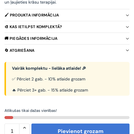
un ļaujieties krāsu terapijai.
🖌️ PRODUKTA INFORMĀCIJA
🎨 KAS IETILPST KOMPLEKTĀ?
🚚 PIEGĀDES INFORMĀCIJA
🔄 ATGRIEŠANA
Vairāk komplektu - lielāka atlaide! 🎉
✅ Pērciet 2 gab. - 10% atlaide grozam
🔥 Pērciet 3+ gab. - 15% atlaide grozam
Atlikušas tikai dažas vienības!
Pievienot grozam