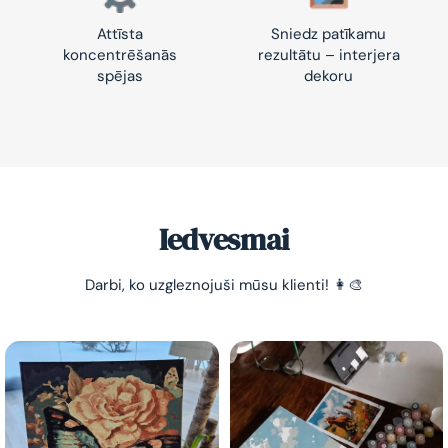
Attīsta
Sniedz patīkamu
koncentrēšanās
rezultātu – interjera
spējas
dekoru
-10% pirmajam pasūtījumam
Vienkāršs veids, kā atslābināties un nomierināt
trauksmainās domas 😌
Iedvesmai
Darbi, ko uzgleznojuši mūsu klienti! 👩‍🎨
Esmu iepazinies ar GleznoPats.lv privātuma politiku un
piekrītu tai
GleznoPats.lv
Privātuma politika
SAŅEMT -10%