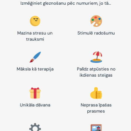
Izmēģiniet gleznošanu pēc numuriem, jo tā…
Mazina stresu un
Stimulē radošumu
trauksmi
Māksla kā terapija
Palīdz atpūsties no
ikdienas steigas
Unikāla dāvana
Neprasa īpašas
prasmes