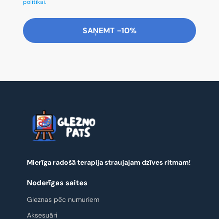
politikai.
SAŅEMT -10%
Mierīga radošā terapija straujajam dzīves ritmam!
Noderīgas saites
Gleznas pēc numuriem
Aksesuāri