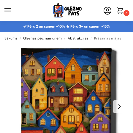
0
✅ Pērc 2 un saņem -10% 🔥 Pērc 3+ un saņem -15%
Sākums
Gleznas pēc numuriem
Abstrakcijas
Krāsainas mājas
/
/
/