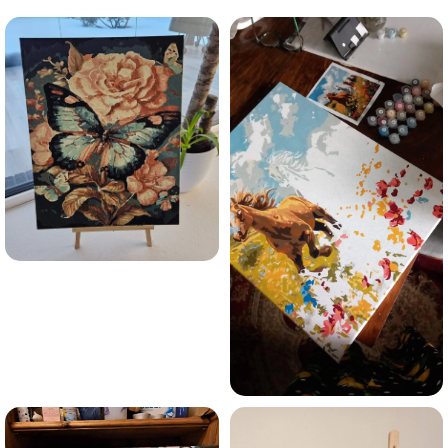
Esmu iepazinies ar GleznoPats.lv privātuma politiku un
piekrītu tai
GleznoPats.lv
Privātuma politika
SAŅEMT -10%