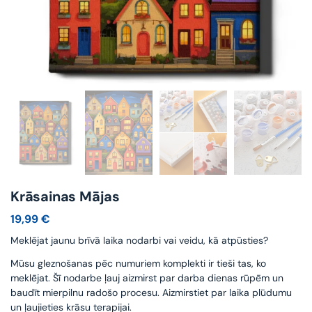
Krāsainas Mājas
19,99
€
Meklējat jaunu brīvā laika nodarbi vai veidu, kā atpūsties?
Mūsu gleznošanas pēc numuriem komplekti ir tieši tas, ko
meklējat. Šī nodarbe ļauj aizmirst par darba dienas rūpēm un
baudīt mierpilnu radošo procesu. Aizmirstiet par laika plūdumu
un ļaujieties krāsu terapijai.