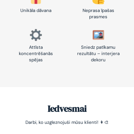
Unikāla dāvana
Neprasa īpašas
prasmes
Attīsta
Sniedz patīkamu
koncentrēšanās
rezultātu – interjera
spējas
dekoru
Iedvesmai
-10% pirmajam pasūtījumam
Darbi, ko uzgleznojuši mūsu klienti! 👩‍🎨
Vienkāršs veids, kā atslābināties un nomierināt
trauksmainās domas 😌