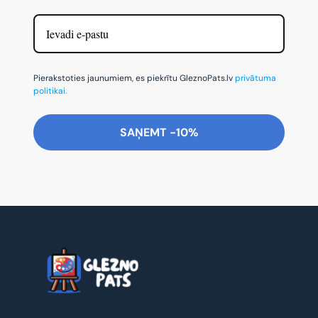
Pierakstoties jaunumiem, es piekrītu GleznoPats.lv
privātuma
politikai.
SAŅEMT -10%