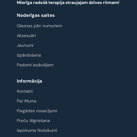
Mierīga radošā terapija straujajam dzīves ritmam!
Noderīgas saites
Gleznas pēc numuriem
Aksesuāri
Jaunumi
Izpārdošana
Padomi iesācējiem
Informācija
Kontakti
Par Mums
Piegādes nosacījumi
Preču Atgriešana
Iepirkuma Noteikumi