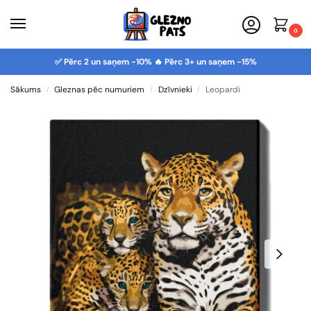
0
✅ Pērc 2 un saņem -10% 🔥 Pērc 3+ un saņem -15%
Sākums
Gleznas pēc numuriem
Dzīvnieki
Leopardi
/
/
/