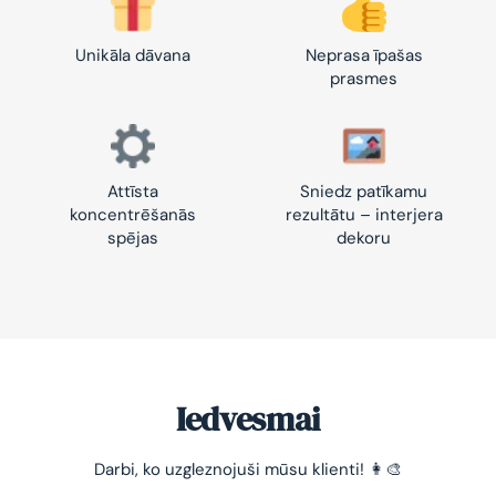
Unikāla dāvana
Neprasa īpašas
prasmes
Attīsta
Sniedz patīkamu
koncentrēšanās
rezultātu – interjera
spējas
dekoru
Iedvesmai
-10% pirmajam pasūtījumam
Darbi, ko uzgleznojuši mūsu klienti! 👩‍🎨
Vienkāršs veids, kā atslābināties un nomierināt