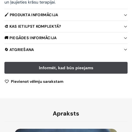
un ļaujieties krāsu terapijai.
🖌️ PRODUKTA INFORMĀCIJA
🎨 KAS IETILPST KOMPLEKTĀ?
🚚 PIEGĀDES INFORMĀCIJA
🔄 ATGRIEŠANA
Pievienot vēlmju sarakstam
Apraksts