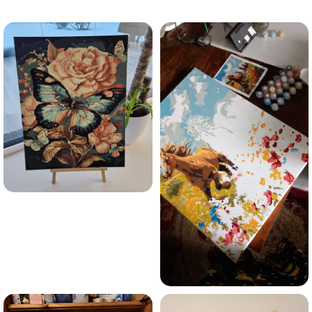
trauksmainās domas 😌
Esmu iepazinies ar GleznoPats.lv privātuma politiku un
piekrītu tai
GleznoPats.lv
Privātuma politika
SAŅEMT -10%