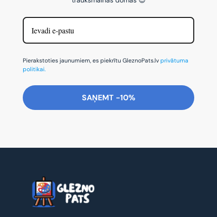
Pierakstoties jaunumiem, es piekrītu GleznoPats.lv
privātuma
politikai.
SAŅEMT -10%