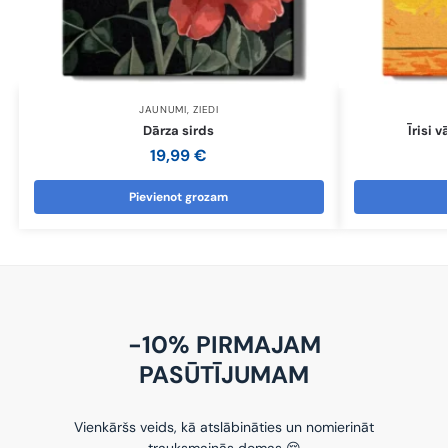
JAUNUMI
,
ZIEDI
Dārza sirds
Īrisi 
19,99
€
Pievienot grozam
-10% PIRMAJAM
PASŪTĪJUMAM
Vienkāršs veids, kā atslābināties un nomierināt
trauksmainās domas 😌