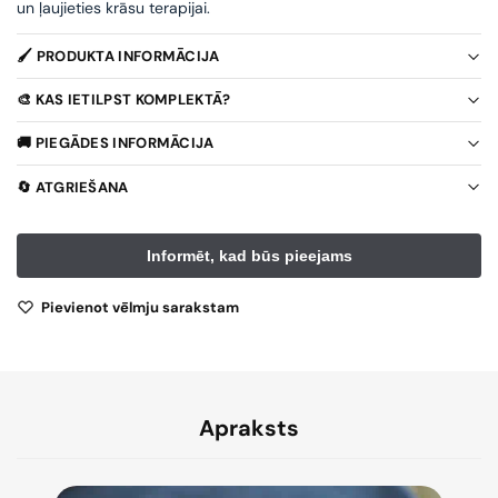
un ļaujieties krāsu terapijai.
🖌️ PRODUKTA INFORMĀCIJA
🎨 KAS IETILPST KOMPLEKTĀ?
🚚 PIEGĀDES INFORMĀCIJA
🔄 ATGRIEŠANA
Pievienot vēlmju sarakstam
Apraksts