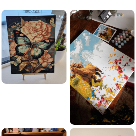
trauksmainās domas 😌
Esmu iepazinies ar GleznoPats.lv privātuma politiku un
piekrītu tai
GleznoPats.lv
Privātuma politika
SAŅEMT -10%