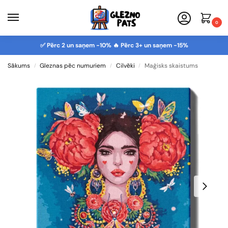
0
✅ Pērc 2 un saņem -10% 🔥 Pērc 3+ un saņem -15%
Sākums
Gleznas pēc numuriem
Cilvēki
Maģisks skaistums
/
/
/