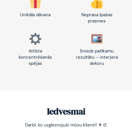
Unikāla dāvana
Neprasa īpašas
prasmes
Attīsta
Sniedz patīkamu
koncentrēšanās
rezultātu – interjera
spējas
dekoru
Iedvesmai
-10% pirmajam pasūtījumam
Darbi, ko uzgleznojuši mūsu klienti! 👩‍🎨
Vienkāršs veids, kā atslābināties un nomierināt