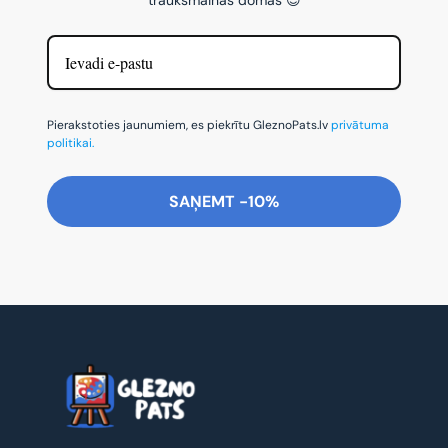
Pierakstoties jaunumiem, es piekrītu GleznoPats.lv
privātuma
politikai.
SAŅEMT -10%