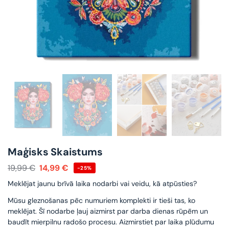
Maģisks Skaistums
19,99
€
14,99
€
-25%
Meklējat jaunu brīvā laika nodarbi vai veidu, kā atpūsties?
Mūsu gleznošanas pēc numuriem komplekti ir tieši tas, ko
meklējat. Šī nodarbe ļauj aizmirst par darba dienas rūpēm un
baudīt mierpilnu radošo procesu. Aizmirstiet par laika plūdumu