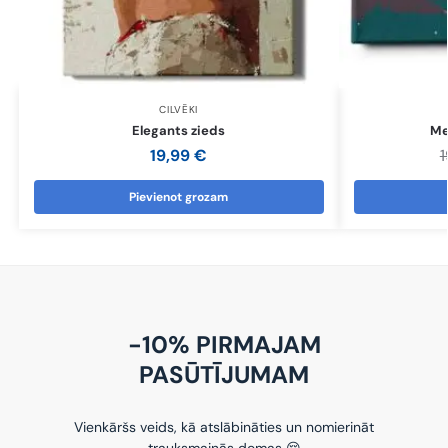
CILVĒKI
Elegants zieds
Me
19,99
€
Pievienot grozam
-10% PIRMAJAM
PASŪTĪJUMAM
Vienkāršs veids, kā atslābināties un nomierināt
trauksmainās domas 😌