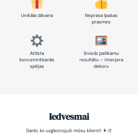
Unikāla dāvana
Neprasa īpašas
prasmes
Attīsta
Sniedz patīkamu
koncentrēšanās
rezultātu – interjera
spējas
dekoru
Iedvesmai
Darbi, ko uzgleznojuši mūsu klienti! 👩‍🎨