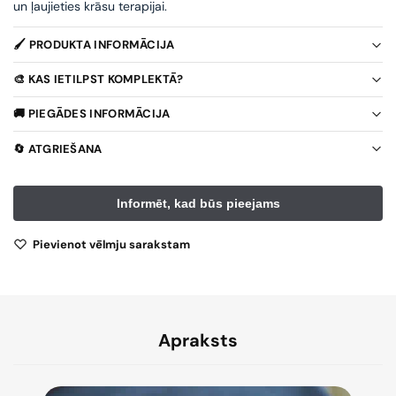
un ļaujieties krāsu terapijai.
🖌️ PRODUKTA INFORMĀCIJA
🎨 KAS IETILPST KOMPLEKTĀ?
🚚 PIEGĀDES INFORMĀCIJA
🔄 ATGRIEŠANA
Pievienot vēlmju sarakstam
Apraksts