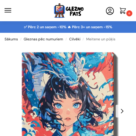
0
✅ Pērc 2 un saņem -10% 🔥 Pērc 3+ un saņem -15%
Sākums
Gleznas pēc numuriem
Cilvēki
Meitene un pūķis
/
/
/