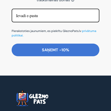
Pierakstoties jaunumiem, es piekrītu GleznoPats.lv
privātuma
politikai.
SAŅEMT -10%