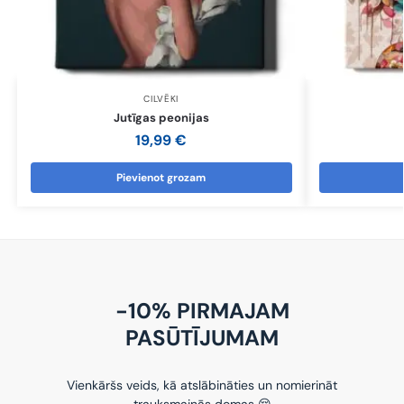
CILVĒKI
Jutīgas peonijas
19,99
€
Pievienot grozam
-10% PIRMAJAM
PASŪTĪJUMAM
Vienkāršs veids, kā atslābināties un nomierināt
trauksmainās domas 😌