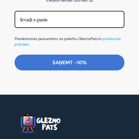
Pierakstoties jaunumiem, es piekrītu GleznoPats.lv
privātuma
politikai.
SAŅEMT -10%