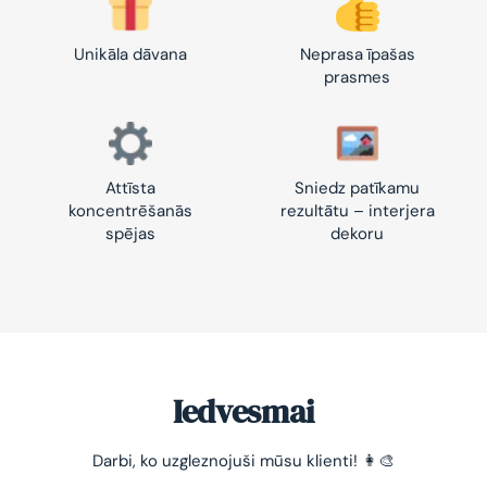
Unikāla dāvana
Neprasa īpašas
prasmes
Attīsta
Sniedz patīkamu
koncentrēšanās
rezultātu – interjera
spējas
dekoru
Iedvesmai
Darbi, ko uzgleznojuši mūsu klienti! 👩‍🎨