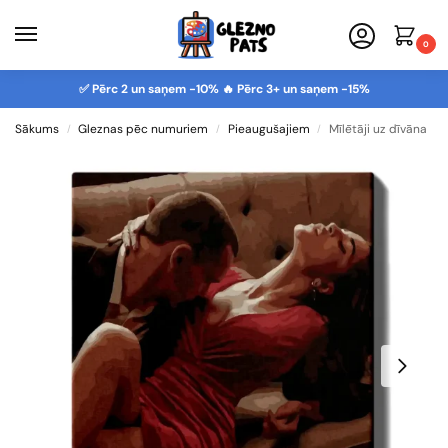
0
✅ Pērc 2 un saņem -10% 🔥 Pērc 3+ un saņem -15%
Sākums
Gleznas pēc numuriem
Pieaugušajiem
Mīlētāji uz dīvāna
/
/
/