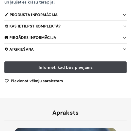
un ļaujieties krāsu terapijai.
🖌️ PRODUKTA INFORMĀCIJA
🎨 KAS IETILPST KOMPLEKTĀ?
🚚 PIEGĀDES INFORMĀCIJA
🔄 ATGRIEŠANA
Pievienot vēlmju sarakstam
Apraksts