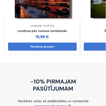
JAUNUMI
,
PILSĒTAS
Londona pēc tumsas iestāšanās
19,99
€
Pievienot grozam
-10% PIRMAJAM
PASŪTĪJUMAM
Vienkāršs veids, kā atslābināties un nomierināt
trauksmainās domas 😌