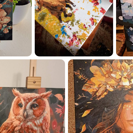
Esmu iepazinies ar GleznoP
privātuma politiku un piekrīt
GleznoPats.lv
Privātuma politika
SAŅEMT -10