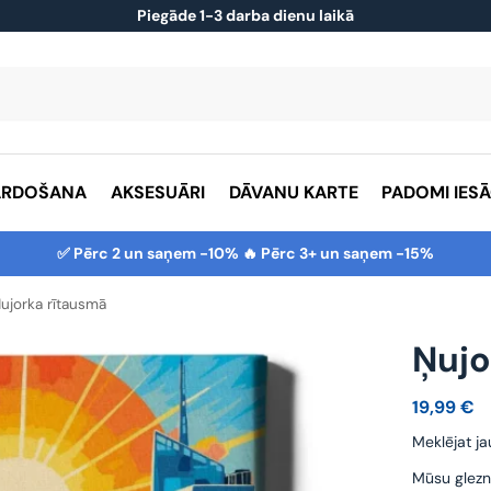
Piegāde 1-3 darba dienu laikā
ĀRDOŠANA
AKSESUĀRI
DĀVANU KARTE
PADOMI IES
✅ Pērc 2 un saņem -10% 🔥 Pērc 3+ un saņem -15%
ujorka rītausmā
Ņujo
19,99
€
Meklējat ja
Mūsu glezn