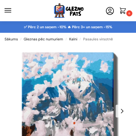
0
✅ Pērc 2 un saņem -10% 🔥 Pērc 3+ un saņem -15%
Sākums
Gleznas pēc numuriem
Kalni
Pasaules virsotnē
/
/
/