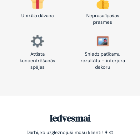
Unikāla dāvana
Neprasa īpašas
prasmes
Attīsta
Sniedz patīkamu
koncentrēšanās
rezultātu – interjera
spējas
dekoru
Iedvesmai
-10% pirmajam pasūtījumam
Darbi, ko uzgleznojuši mūsu klienti! 👩‍🎨
Vienkāršs veids, kā atslābināties un nomierināt