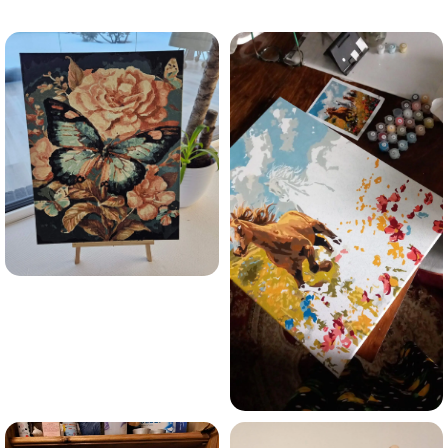
trauksmainās domas 😌
Esmu iepazinies ar GleznoPats.lv privātuma politiku un
piekrītu tai
GleznoPats.lv
Privātuma politika
SAŅEMT -10%