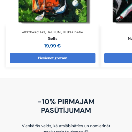
ABSTRAKCIJAS
,
JAUNUMI
,
KLUSĀ DABA
Golfs
N
19,99
€
Pievienot grozam
-10% PIRMAJAM
PASŪTĪJUMAM
Vienkāršs veids, kā atslābināties un nomierināt
trauksmainās domas 😌