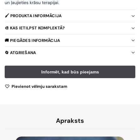
un ļaujieties krāsu terapijai.
🖌️ PRODUKTA INFORMĀCIJA
🎨 KAS IETILPST KOMPLEKTĀ?
🚚 PIEGĀDES INFORMĀCIJA
🔄 ATGRIEŠANA
Pievienot vēlmju sarakstam
Apraksts