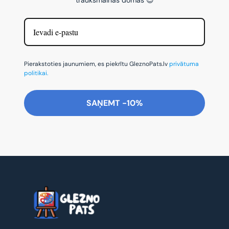
Pierakstoties jaunumiem, es piekrītu GleznoPats.lv
privātuma
politikai.
SAŅEMT -10%