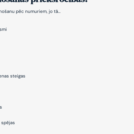
znošanu pēc numuriem, jo tā…
ksmi
ienas steigas
s
 spējas