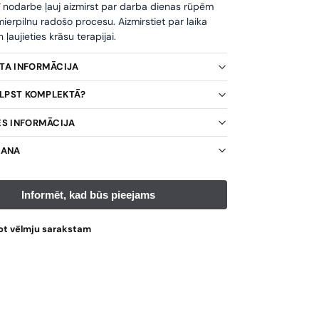
ī nodarbe ļauj aizmirst par darba dienas rūpēm
ierpilnu radošo procesu. Aizmirstiet par laika
ļaujieties krāsu terapijai.
KTA INFORMĀCIJA
TILPST KOMPLEKTĀ?
ES INFORMĀCIJA
ŠANA
ot vēlmju sarakstam