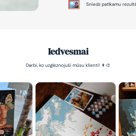
Sniedz patīkamu rezult
Iedvesmai
-10% pirma
Darbi, ko uzgleznojuši mūsu klienti! 👩‍🎨
pasūtījum
Vienkāršs veids, kā atslā
nomierināt trauksmainā