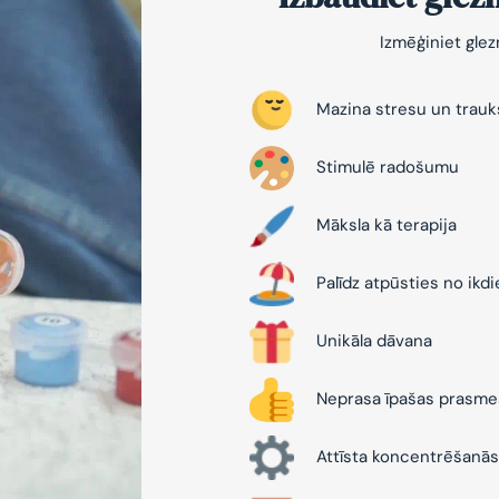
Izmēģiniet gle
Mazina stresu un trau
Stimulē radošumu
Māksla kā terapija
Palīdz atpūsties no ikd
Unikāla dāvana
Neprasa īpašas prasme
Attīsta koncentrēšanās