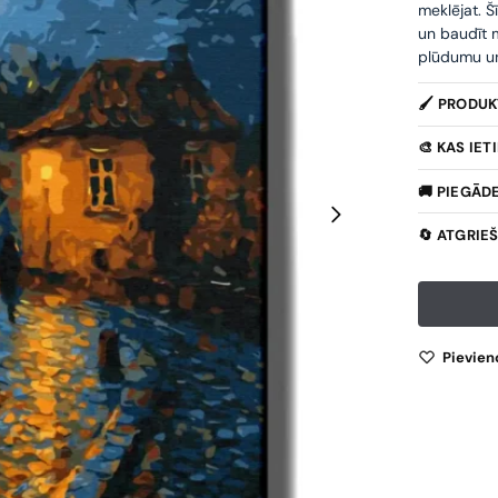
meklējat. Š
un baudīt m
plūdumu un 
🖌️ PRODU
🎨 KAS IE
🚚 PIEGĀD
🔄 ATGRIE
Pievien