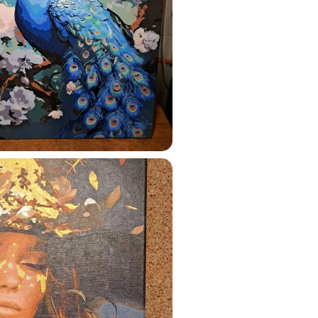
ats.lv
u tai
%