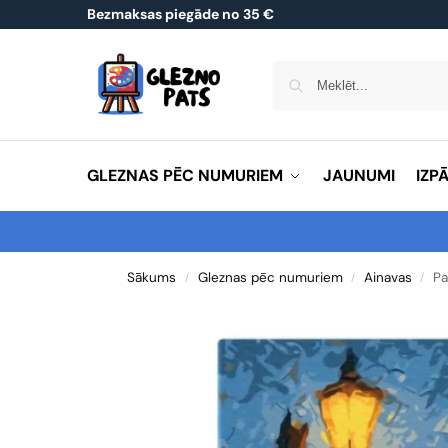
Bezmaksas piegāde no 35 €
GLEZNAS PĒC NUMURIEM
JAUNUMI
IZP
Sākums
Gleznas pēc numuriem
Ainavas
Pa
/
/
/