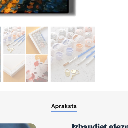
Apraksts
Izbaudiet glez