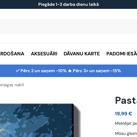
Piegāde 1-3 darba dienu laikā
ĀRDOŠANA
AKSESUĀRI
DĀVANU KARTE
PADOMI IES
✅ Pērc 2 un saņem -10% 🔥 Pērc 3+ un saņem -15%
staigas naktī
Past
19,99
€
Meklējat ja
Mūsu glezn