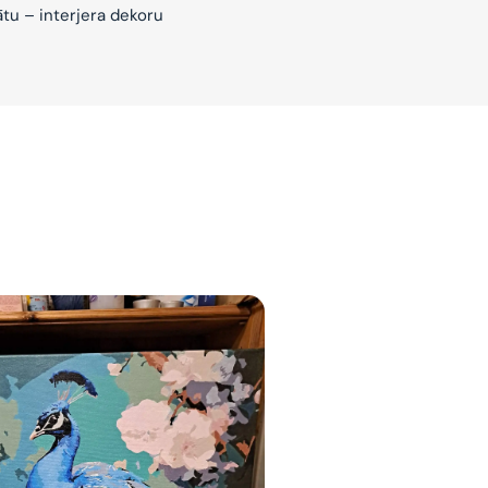
ātu – interjera dekoru
jam
am
bināties un
s domas 😌