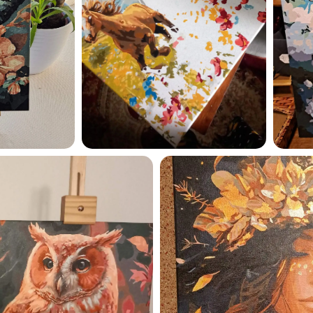
Esmu iepazinies ar GleznoP
privātuma politiku un piekrīt
GleznoPats.lv
Privātuma politika
SAŅEMT -10