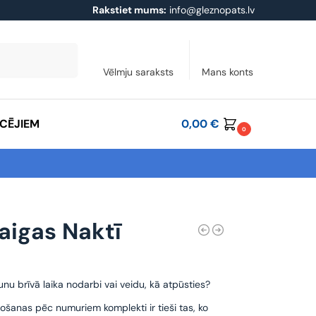
Rakstiet mums:
info@gleznopats.lv
Meklēt
Vēlmju saraksts
Mans konts
ĀCĒJIEM
0,00
€
0
aigas Naktī
unu brīvā laika nodarbi vai veidu, kā atpūsties?
ošanas pēc numuriem komplekti ir tieši tas, ko