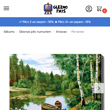
0
✅ Pērc 2 un saņem -10% 🔥 Pērc 3+ un saņem -15%
Sākums
Gleznas pēc numuriem
Ainavas
Pie ezera
/
/
/