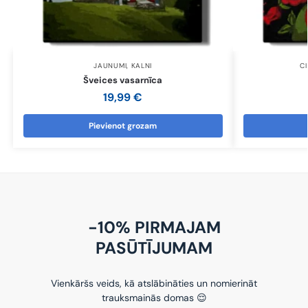
JAUNUMI
,
KALNI
CI
Šveices vasarnīca
19,99
€
Pievienot grozam
-10% PIRMAJAM
PASŪTĪJUMAM
Vienkāršs veids, kā atslābināties un nomierināt
trauksmainās domas 😌