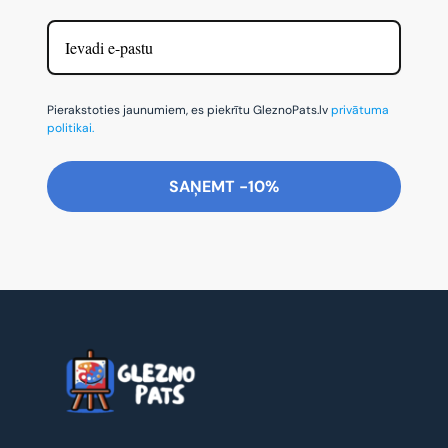
Pierakstoties jaunumiem, es piekrītu GleznoPats.lv
privātuma
politikai.
SAŅEMT -10%