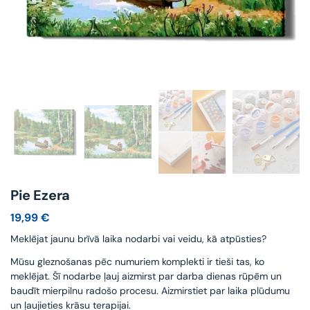
Pie Ezera
19,99
€
Meklējat jaunu brīvā laika nodarbi vai veidu, kā atpūsties?
Mūsu gleznošanas pēc numuriem komplekti ir tieši tas, ko
meklējat. Šī nodarbe ļauj aizmirst par darba dienas rūpēm un
baudīt mierpilnu radošo procesu. Aizmirstiet par laika plūdumu
un ļaujieties krāsu terapijai.