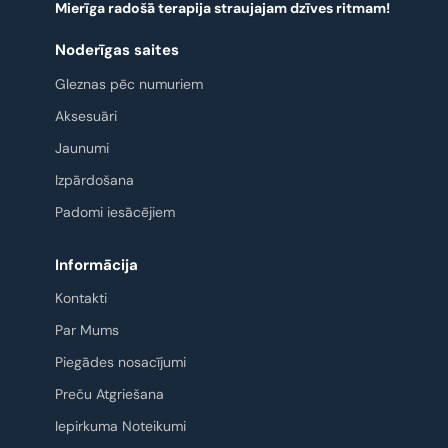
Mierīga radošā terapija straujajam dzīves ritmam!
Noderīgas saites
Gleznas pēc numuriem
Aksesuāri
Jaunumi
Izpārdošana
Padomi iesācējiem
Informācija
Kontakti
Par Mums
Piegādes nosacījumi
Preču Atgriešana
Iepirkuma Noteikumi