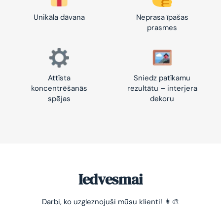
Unikāla dāvana
Neprasa īpašas
prasmes
Attīsta
Sniedz patīkamu
koncentrēšanās
rezultātu – interjera
spējas
dekoru
Iedvesmai
Darbi, ko uzgleznojuši mūsu klienti! 👩‍🎨