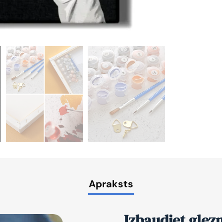
Apraksts
Izbaudiet glez