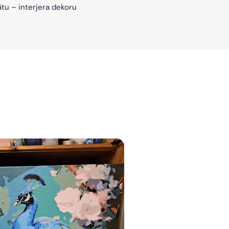
ātu – interjera dekoru
jam
am
bināties un
s domas 😌