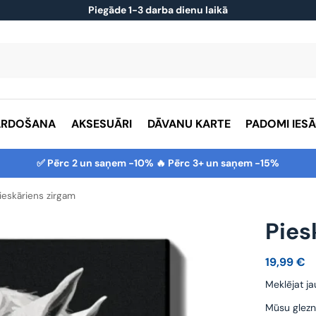
Piegāde 1-3 darba dienu laikā
ĀRDOŠANA
AKSESUĀRI
DĀVANU KARTE
PADOMI IES
✅ Pērc 2 un saņem -10% 🔥 Pērc 3+ un saņem -15%
ieskāriens zirgam
Pies
19,99
€
Meklējat ja
Mūsu glezn