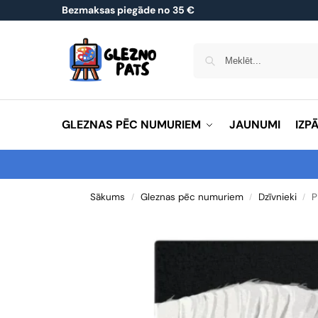
Bezmaksas piegāde no 35 €
GLEZNAS PĒC NUMURIEM
JAUNUMI
IZP
Sākums
Gleznas pēc numuriem
Dzīvnieki
P
/
/
/