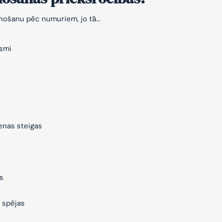
znošanu pēc numuriem, jo tā…
ksmi
ienas steigas
s
 spējas