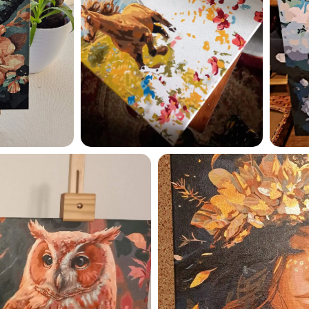
Esmu iepazinies ar GleznoP
privātuma politiku un piekrīt
GleznoPats.lv
Privātuma politika
SAŅEMT -10