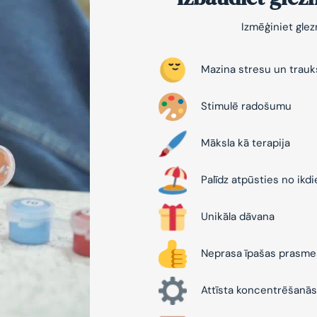
Izmēģiniet gle
Mazina stresu un trau
Stimulē radošumu
Māksla kā terapija
Palīdz atpūsties no ikd
Unikāla dāvana
Neprasa īpašas prasme
Attīsta koncentrēšanās