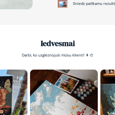
Sniedz patīkamu rezult
Iedvesmai
-10% pirma
Darbi, ko uzgleznojuši mūsu klienti! 👩‍🎨
pasūtījum
Vienkāršs veids, kā atslā
nomierināt trauksmainā