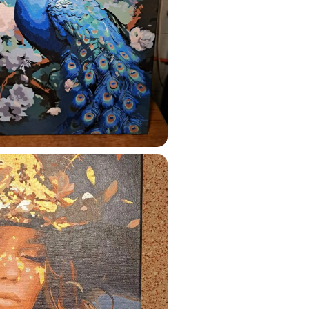
ats.lv
u tai
%