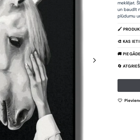
meklējat. Š
un baudīt m
plūdumu un 
🖌️ PRODU
🎨 KAS IE
🚚 PIEGĀD
🔄 ATGRIE
Pievien