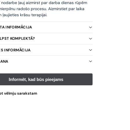
ī nodarbe ļauj aizmirst par darba dienas rūpēm
ierpilnu radošo procesu. Aizmirstiet par laika
ļaujieties krāsu terapijai.
KTA INFORMĀCIJA
TILPST KOMPLEKTĀ?
ES INFORMĀCIJA
ŠANA
ot vēlmju sarakstam