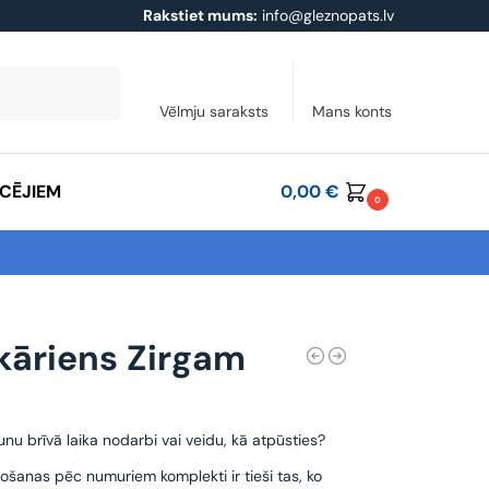
Rakstiet mums:
info@gleznopats.lv
Meklēt
Vēlmju saraksts
Mans konts
ĀCĒJIEM
0,00
€
0
kāriens Zirgam
unu brīvā laika nodarbi vai veidu, kā atpūsties?
ošanas pēc numuriem komplekti ir tieši tas, ko