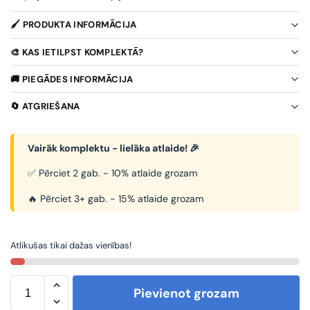
🖌️ PRODUKTA INFORMĀCIJA
🎨 KAS IETILPST KOMPLEKTĀ?
🚚 PIEGĀDES INFORMĀCIJA
🔄 ATGRIEŠANA
Vairāk komplektu - lielāka atlaide! 🎉
✅ Pērciet 2 gab. - 10% atlaide grozam
🔥 Pērciet 3+ gab. - 15% atlaide grozam
Atlikušas tikai dažas vienības!
Pievienot grozam