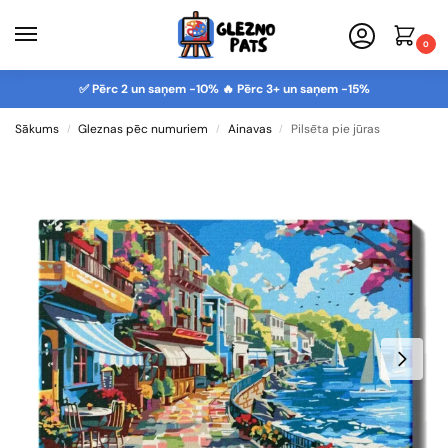
0
✅ Pērc 2 un saņem -10% 🔥 Pērc 3+ un saņem -15%
Sākums
Gleznas pēc numuriem
Ainavas
Pilsēta pie jūras
/
/
/