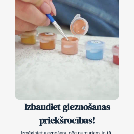
Izbaudiet gleznošanas
priekšrocības!
Izmēģiniet gleznošanu pēc numuriem, jo tā…