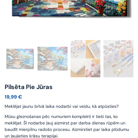
Pilsēta Pie Jūras
19,99
€
Meklējat jaunu brīvā laika nodarbi vai veidu, kā atpūsties?
Mūsu gleznošanas pēc numuriem komplekti ir tieši tas, ko
meklējat. Šī nodarbe ļauj aizmirst par darba dienas rūpēm un
baudīt mierpilnu radošo procesu. Aizmirstiet par laika plūdumu
un ļaujieties krāsu terapijai.