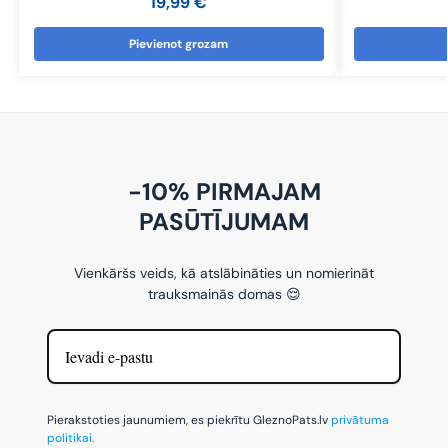
19,99
€
Pievienot grozam
-10% PIRMAJAM
PASŪTĪJUMAM
Vienkāršs veids, kā atslābināties un nomierināt
trauksmainās domas 😌
Pierakstoties jaunumiem, es piekrītu GleznoPats.lv
privātuma
politikai.