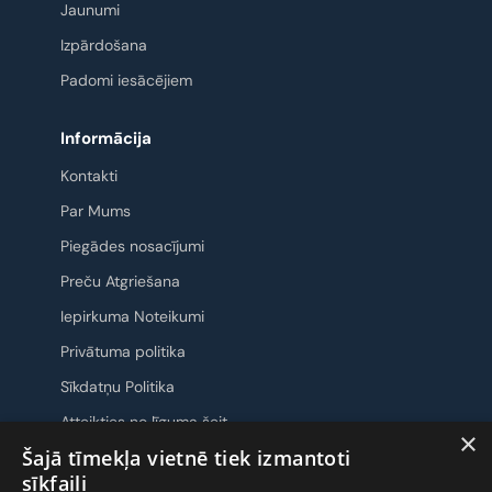
Jaunumi
Izpārdošana
Padomi iesācējiem
Informācija
Kontakti
Par Mums
Piegādes nosacījumi
Preču Atgriešana
Iepirkuma Noteikumi
Privātuma politika
Sīkdatņu Politika
Atteikties no līguma šeit
×
Šajā tīmekļa vietnē tiek izmantoti
Sazināsimies
sīkfaili