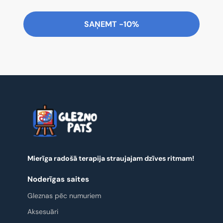
SAŅEMT -10%
Mierīga radošā terapija straujajam dzīves ritmam!
Noderīgas saites
Gleznas pēc numuriem
Aksesuāri