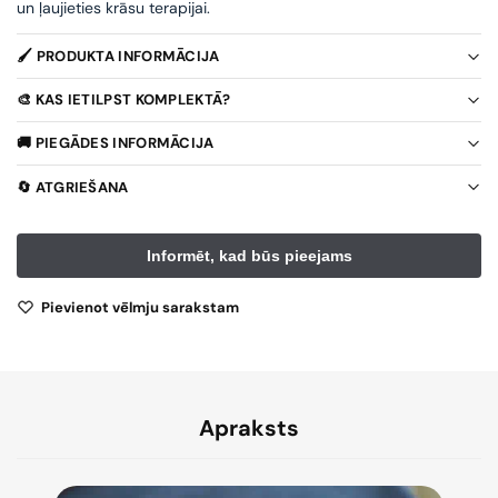
un ļaujieties krāsu terapijai.
🖌️ PRODUKTA INFORMĀCIJA
🎨 KAS IETILPST KOMPLEKTĀ?
🚚 PIEGĀDES INFORMĀCIJA
🔄 ATGRIEŠANA
Pievienot vēlmju sarakstam
Apraksts