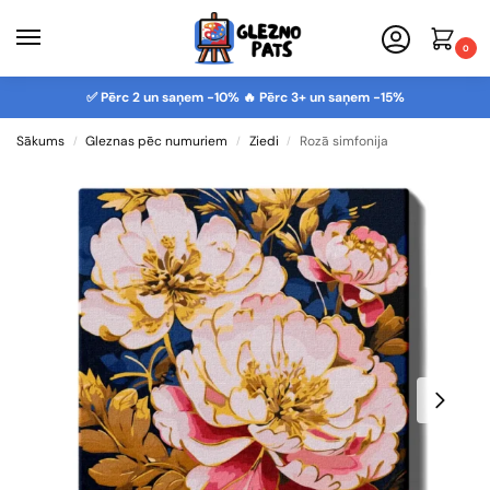
0
✅ Pērc 2 un saņem -10% 🔥 Pērc 3+ un saņem -15%
Sākums
Gleznas pēc numuriem
Ziedi
Rozā simfonija
/
/
/