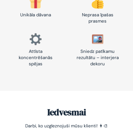
Unikāla dāvana
Neprasa īpašas
prasmes
Attīsta
Sniedz patīkamu
koncentrēšanās
rezultātu – interjera
spējas
dekoru
Iedvesmai
Darbi, ko uzgleznojuši mūsu klienti! 👩‍🎨