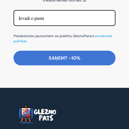
Pierakstoties jaunumiem, es piekrītu GleznoPats.lv
privātuma
politikai.
SAŅEMT -10%