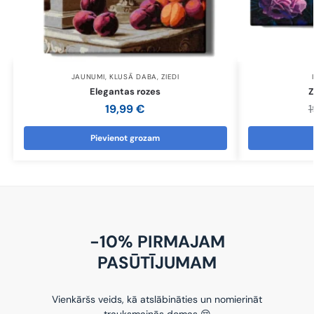
JAUNUMI
,
KLUSĀ DABA
,
ZIEDI
Elegantas rozes
Z
19,99
€
Pievienot grozam
-10% PIRMAJAM
PASŪTĪJUMAM
Vienkāršs veids, kā atslābināties un nomierināt
trauksmainās domas 😌