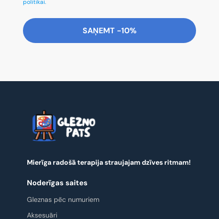
politikai.
SAŅEMT -10%
Mierīga radošā terapija straujajam dzīves ritmam!
Noderīgas saites
Gleznas pēc numuriem
Aksesuāri