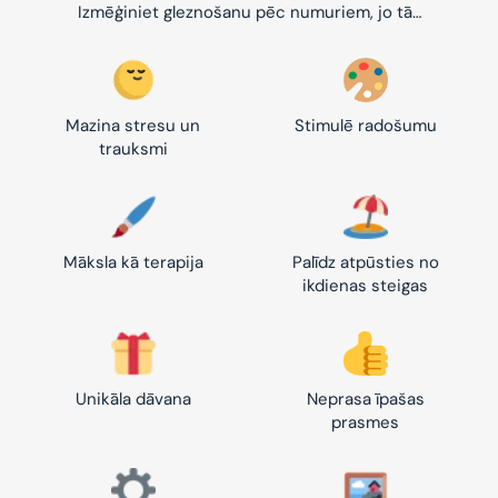
Izmēģiniet gleznošanu pēc numuriem, jo tā…
Mazina stresu un
Stimulē radošumu
trauksmi
Māksla kā terapija
Palīdz atpūsties no
ikdienas steigas
Unikāla dāvana
Neprasa īpašas
prasmes