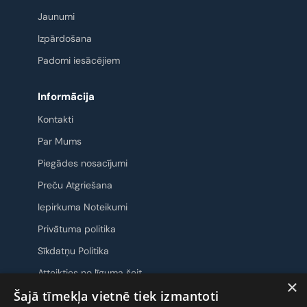
Jaunumi
Izpārdošana
Padomi iesācējiem
Informācija
Kontakti
Par Mums
Piegādes nosacījumi
Preču Atgriešana
Iepirkuma Noteikumi
Privātuma politika
Sīkdatņu Politika
Atteikties no līguma šeit
×
Šajā tīmekļa vietnē tiek izmantoti
Sazināsimies