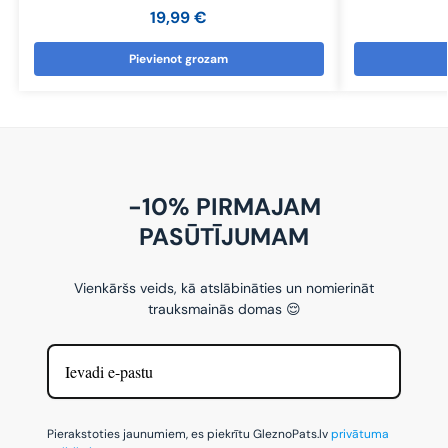
19,99
€
Pievienot grozam
-10% PIRMAJAM
PASŪTĪJUMAM
Vienkāršs veids, kā atslābināties un nomierināt
trauksmainās domas 😌
Pierakstoties jaunumiem, es piekrītu GleznoPats.lv
privātuma