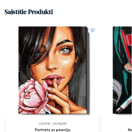
Saistītie Produkti
CILVĒKI
,
JAUNUMI
Portrets ar peoniju
N