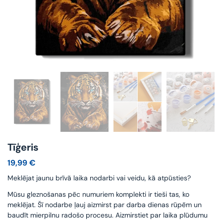
Tīģeris
19,99
€
Meklējat jaunu brīvā laika nodarbi vai veidu, kā atpūsties?
Mūsu gleznošanas pēc numuriem komplekti ir tieši tas, ko
meklējat. Šī nodarbe ļauj aizmirst par darba dienas rūpēm un
baudīt mierpilnu radošo procesu. Aizmirstiet par laika plūdumu