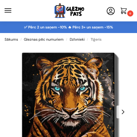
0
✅ Pērc 2 un saņem -10% 🔥 Pērc 3+ un saņem -15%
Sākums
Gleznas pēc numuriem
Dzīvnieki
Tīģeris
/
/
/