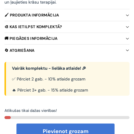
un ļaujieties krāsu terapijai.
🖌️ PRODUKTA INFORMĀCIJA
🎨 KAS IETILPST KOMPLEKTĀ?
🚚 PIEGĀDES INFORMĀCIJA
🔄 ATGRIEŠANA
Vairāk komplektu - lielāka atlaide! 🎉
✅ Pērciet 2 gab. - 10% atlaide grozam
🔥 Pērciet 3+ gab. - 15% atlaide grozam
Atlikušas tikai dažas vienības!
Pievienot grozam