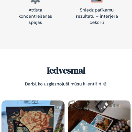
Attīsta
Sniedz patīkamu
koncentrēšanās
rezultātu – interjera
spējas
dekoru
-10% pirmajam pasūtījumam
Vienkāršs veids, kā atslābināties un nomierināt
trauksmainās domas 😌
Iedvesmai
Darbi, ko uzgleznojuši mūsu klienti! 👩‍🎨
Esmu iepazinies ar GleznoPats.lv privātuma politiku un
piekrītu tai
GleznoPats.lv
Privātuma politika
SAŅEMT -10%