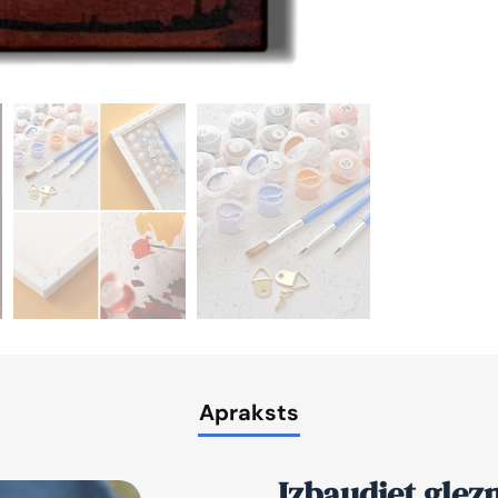
Apraksts
Izbaudiet glez