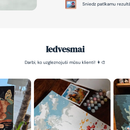
Sniedz patīkamu rezult
Iedvesmai
Darbi, ko uzgleznojuši mūsu klienti! 👩‍🎨