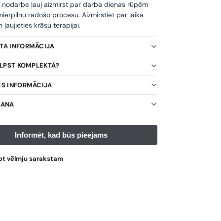
ī nodarbe ļauj aizmirst par darba dienas rūpēm
ierpilnu radošo procesu. Aizmirstiet par laika
ļaujieties krāsu terapijai.
KTA INFORMĀCIJA
TILPST KOMPLEKTĀ?
ES INFORMĀCIJA
ŠANA
ot vēlmju sarakstam