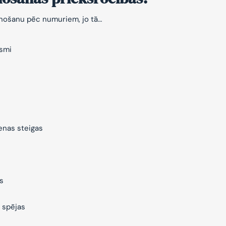
znošanu pēc numuriem, jo tā…
ksmi
ienas steigas
s
 spējas