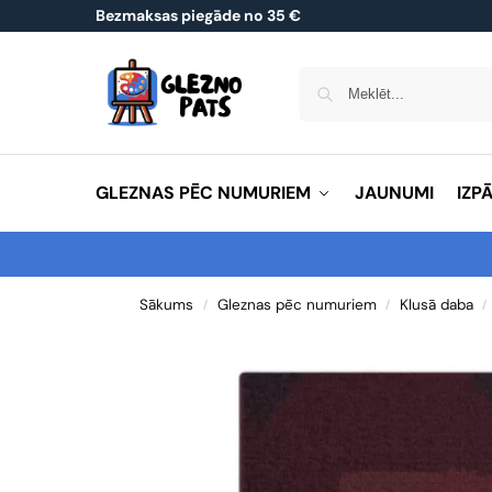
Bezmaksas piegāde no 35 €
GLEZNAS PĒC NUMURIEM
JAUNUMI
IZP
Sākums
Gleznas pēc numuriem
Klusā daba
/
/
/