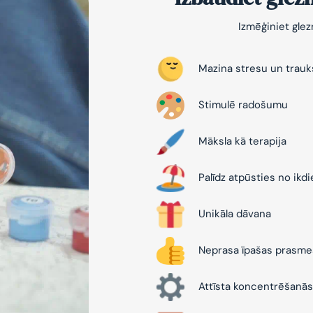
Izmēģiniet gle
Mazina stresu un trau
Stimulē radošumu
Māksla kā terapija
Palīdz atpūsties no ikd
Unikāla dāvana
Neprasa īpašas prasme
Attīsta koncentrēšanās