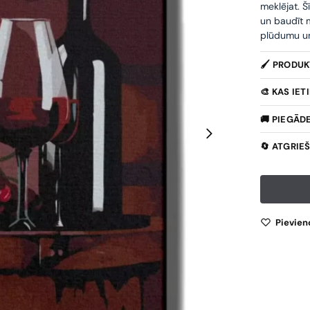
meklējat. Š
un baudīt m
plūdumu un 
🖌️ PRODU
🎨 KAS IE
🚚 PIEGĀD
🔄 ATGRIE
Pievien