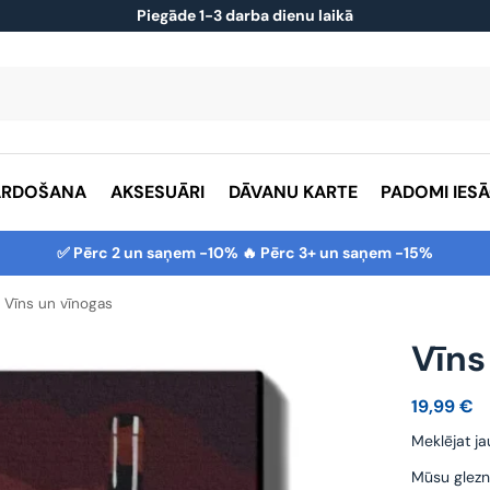
Piegāde 1-3 darba dienu laikā
ĀRDOŠANA
AKSESUĀRI
DĀVANU KARTE
PADOMI IES
✅ Pērc 2 un saņem -10% 🔥 Pērc 3+ un saņem -15%
Vīns un vīnogas
Vīns
19,99
€
Meklējat ja
Mūsu glezn