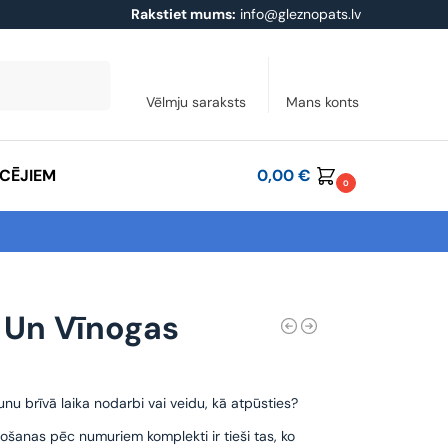
Rakstiet mums:
info@gleznopats.lv
Meklēt
Vēlmju saraksts
Mans konts
ĀCĒJIEM
0,00
€
0
 Un Vīnogas
unu brīvā laika nodarbi vai veidu, kā atpūsties?
ošanas pēc numuriem komplekti ir tieši tas, ko