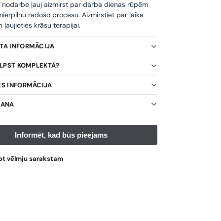
ī nodarbe ļauj aizmirst par darba dienas rūpēm
ierpilnu radošo procesu. Aizmirstiet par laika
ļaujieties krāsu terapijai.
KTA INFORMĀCIJA
TILPST KOMPLEKTĀ?
ES INFORMĀCIJA
ŠANA
ot vēlmju sarakstam