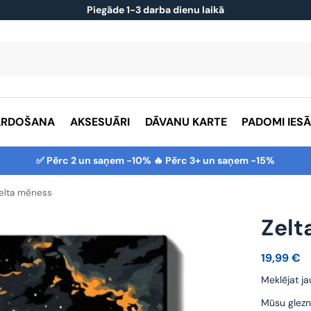
Piegāde 1-3 darba dienu laikā
ĀRDOŠANA
AKSESUĀRI
DĀVANU KARTE
PADOMI IES
✅ Pērc 2 un saņem -10% 🔥 Pērc 3+ un saņem -15%
elta mēness
Zelt
19,99
€
Meklējat ja
Mūsu glezn