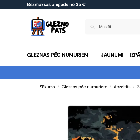
Bezmaksas piegāde no 35 €
GLEZNAS PĒC NUMURIEM
JAUNUMI
IZP
Sākums
Gleznas pēc numuriem
Apzeltīts
Z
/
/
/