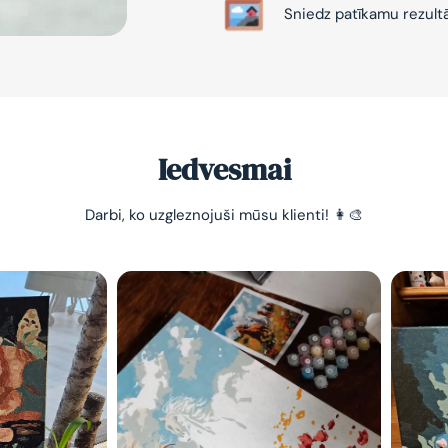
Sniedz patīkamu rezult
Iedvesmai
-10% pirma
Darbi, ko uzgleznojuši mūsu klienti! 👩‍🎨
pasūtījum
Vienkāršs veids, kā atslā
nomierināt trauksmainā