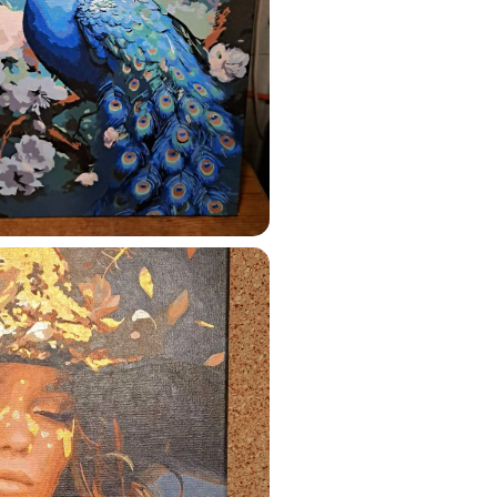
ats.lv
u tai
%