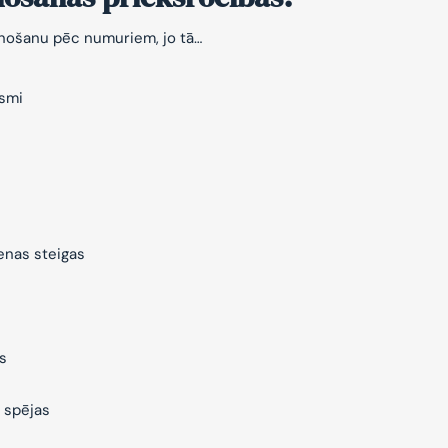
znošanu pēc numuriem, jo tā…
ksmi
ienas steigas
s
 spējas