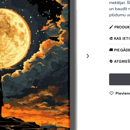
meklējat. Š
un baudīt m
plūdumu un 
🖌️ PRODU
🎨 KAS IE
🚚 PIEGĀD
🔄 ATGRIE
Pievien