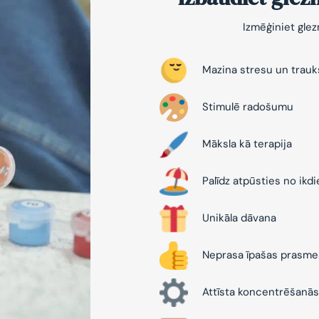
Izmēģiniet gle
Mazina stresu un trau
Stimulē radošumu
Māksla kā terapija
Palīdz atpūsties no ikd
Unikāla dāvana
Neprasa īpašas prasme
Attīsta koncentrēšanās