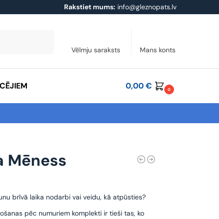
Rakstiet mums:
info@gleznopats.lv
Meklēt
Vēlmju saraksts
Mans konts
ĀCĒJIEM
0,00
€
0
a Mēness
unu brīvā laika nodarbi vai veidu, kā atpūsties?
ošanas pēc numuriem komplekti ir tieši tas, ko