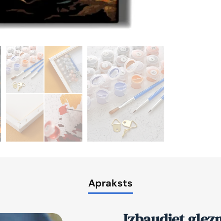
Apraksts
Izbaudiet glez