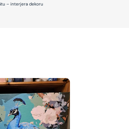
ātu – interjera dekoru
jam
am
bināties un
s domas 😌