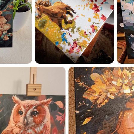
Esmu iepazinies ar GleznoP
privātuma politiku un piekrīt
GleznoPats.lv
Privātuma politika
SAŅEMT -10