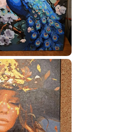
ats.lv
u tai
%