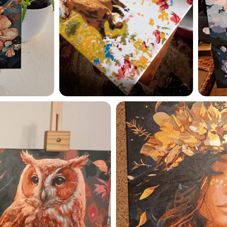
Esmu iepazinies ar GleznoP
privātuma politiku un piekrīt
GleznoPats.lv
Privātuma politika
SAŅEMT -10