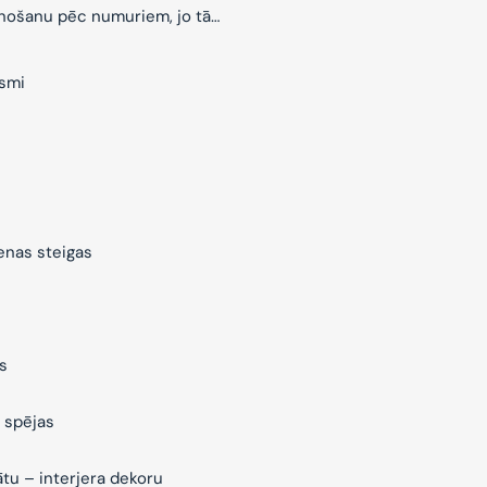
znošanu pēc numuriem, jo tā…
ksmi
ienas steigas
s
 spējas
ātu – interjera dekoru