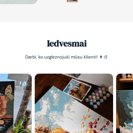
Iedvesmai
Darbi, ko uzgleznojuši mūsu klienti! 👩‍🎨
-10% pirma
pasūtījum
Vienkāršs veids, kā atslā
nomierināt trauksmainā