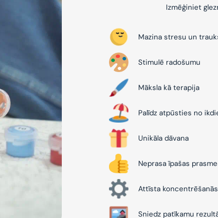
Izmēģiniet gle
Mazina stresu un trau
Stimulē radošumu
Māksla kā terapija
Palīdz atpūsties no ikd
Unikāla dāvana
Neprasa īpašas prasme
Attīsta koncentrēšanās
Sniedz patīkamu rezult