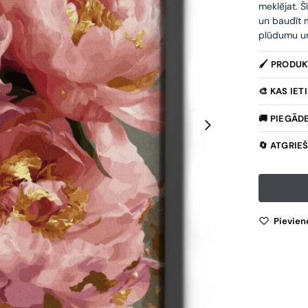
meklējat. Š
un baudīt m
plūdumu un 
🖌️ PRODU
🎨 KAS IE
🚚 PIEGĀD
🔄 ATGRIE
Pievien