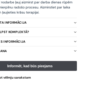
ī nodarbe ļauj aizmirst par darba dienas rūpēm
ierpilnu radošo procesu. Aizmirstiet par laika
ļaujieties krāsu terapijai.
KTA INFORMĀCIJA
TILPST KOMPLEKTĀ?
ES INFORMĀCIJA
ŠANA
ot vēlmju sarakstam