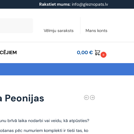
Rakstiet mums:
info@gleznopats.lv
Meklēt
Vēlmju saraksts
Mans konts
ĀCĒJIEM
0,00
€
0
a Peonijas
unu brīvā laika nodarbi vai veidu, kā atpūsties?
ošanas pēc numuriem komplekti ir tieši tas, ko