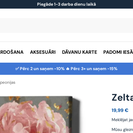
Piegāde 1-3 darba dienu laikā
ĀRDOŠANA
AKSESUĀRI
DĀVANU KARTE
PADOMI IES
✅ Pērc 2 un saņem -10% 🔥 Pērc 3+ un saņem -15%
 peonijas
Zelt
19,99
€
Meklējat ja
Mūsu glezn