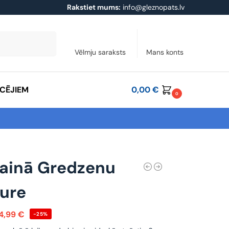
Rakstiet mums:
info@gleznopats.lv
Meklēt
Vēlmju saraksts
Mans konts
ĀCĒJIEM
0,00
€
0
ainā Gredzenu
ure
4,99
€
-25%