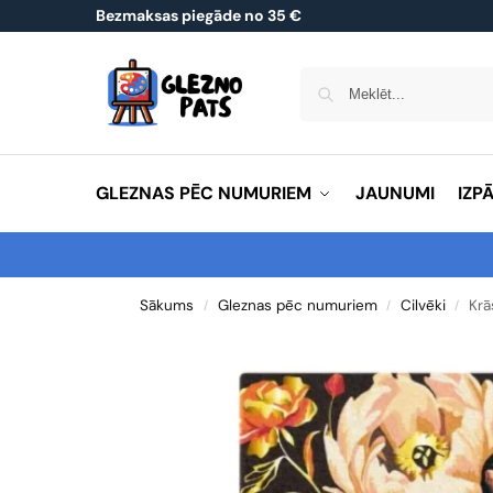
Bezmaksas piegāde no 35 €
GLEZNAS PĒC NUMURIEM
JAUNUMI
IZP
Sākums
Gleznas pēc numuriem
Cilvēki
Krā
/
/
/