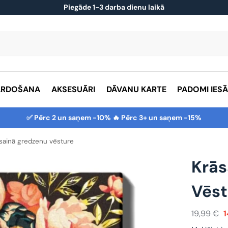
Piegāde 1-3 darba dienu laikā
ĀRDOŠANA
AKSESUĀRI
DĀVANU KARTE
PADOMI IES
✅ Pērc 2 un saņem -10% 🔥 Pērc 3+ un saņem -15%
sainā gredzenu vēsture
Krās
Vēst
19,99
€
1