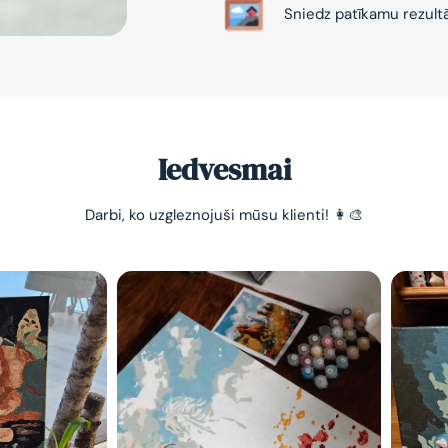
Sniedz patīkamu rezult
Iedvesmai
Darbi, ko uzgleznojuši mūsu klienti! 👩‍🎨