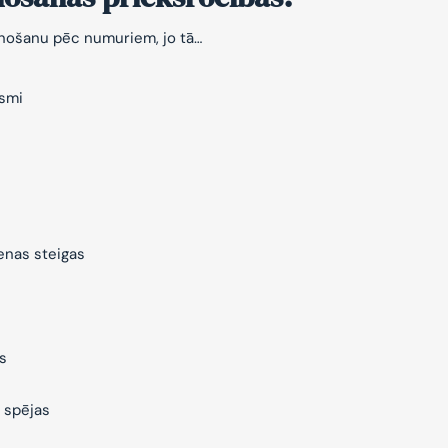
znošanu pēc numuriem, jo tā…
ksmi
ienas steigas
s
 spējas