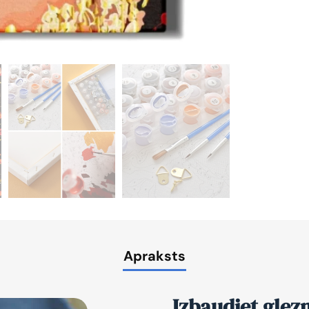
Apraksts
Izbaudiet glez