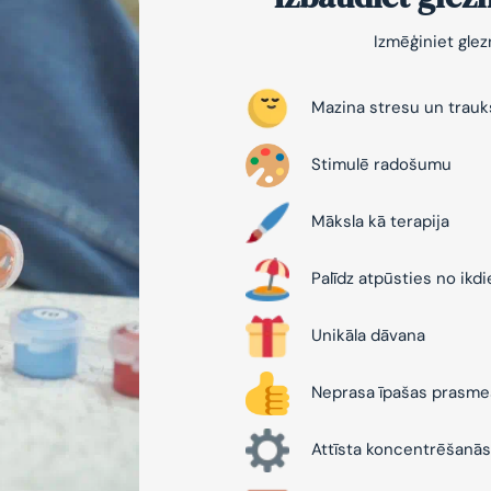
Izmēģiniet gle
Mazina stresu un trau
Stimulē radošumu
Māksla kā terapija
Palīdz atpūsties no ikd
Unikāla dāvana
Neprasa īpašas prasme
Attīsta koncentrēšanās