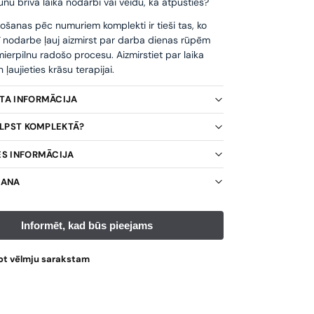
unu brīvā laika nodarbi vai veidu, kā atpūsties?
ošanas pēc numuriem komplekti ir tieši tas, ko
ī nodarbe ļauj aizmirst par darba dienas rūpēm
ierpilnu radošo procesu. Aizmirstiet par laika
ļaujieties krāsu terapijai.
KTA INFORMĀCIJA
TILPST KOMPLEKTĀ?
ES INFORMĀCIJA
ŠANA
ot vēlmju sarakstam