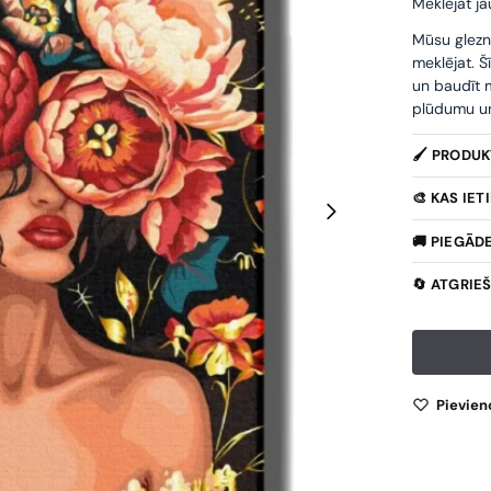
Meklējat ja
Mūsu glezn
meklējat. Š
un baudīt m
plūdumu un 
🖌️ PRODU
🎨 KAS IE
🚚 PIEGĀD
🔄 ATGRIE
Pievien