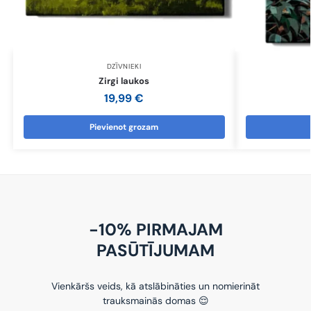
DZĪVNIEKI
Zirgi laukos
19,99
€
Pievienot grozam
-10% PIRMAJAM
PASŪTĪJUMAM
Vienkāršs veids, kā atslābināties un nomierināt
trauksmainās domas 😌