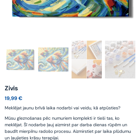
Zivis
19,99
€
Meklējat jaunu brīvā laika nodarbi vai veidu, kā atpūsties?
Mūsu gleznošanas pēc numuriem komplekti ir tieši tas, ko
meklējat. Šī nodarbe ļauj aizmirst par darba dienas rūpēm un
baudīt mierpilnu radošo procesu. Aizmirstiet par laika plūdumu
un ļaujieties krāsu terapijai.