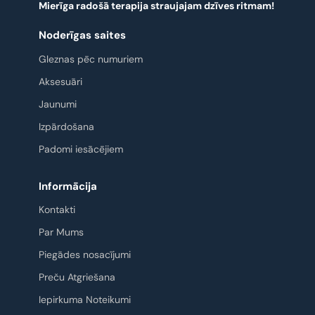
Mierīga radošā terapija straujajam dzīves ritmam!
Noderīgas saites
Gleznas pēc numuriem
Aksesuāri
Jaunumi
Izpārdošana
Padomi iesācējiem
Informācija
Kontakti
Par Mums
Piegādes nosacījumi
Preču Atgriešana
Iepirkuma Noteikumi