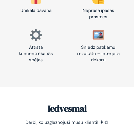
Unikāla dāvana
Neprasa īpašas
prasmes
Attīsta
Sniedz patīkamu
koncentrēšanās
rezultātu – interjera
spējas
dekoru
Iedvesmai
-10% pirmajam pasūtījumam
Darbi, ko uzgleznojuši mūsu klienti! 👩‍🎨
Vienkāršs veids, kā atslābināties un nomierināt
trauksmainās domas 😌