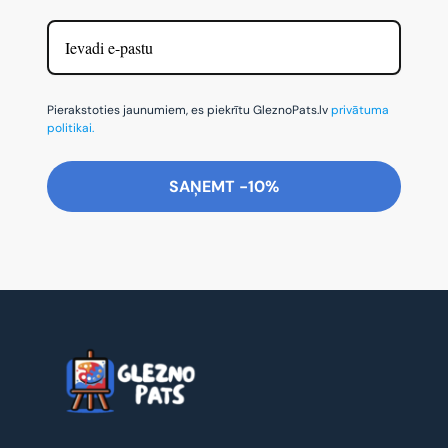
Pierakstoties jaunumiem, es piekrītu GleznoPats.lv
privātuma
politikai.
SAŅEMT -10%