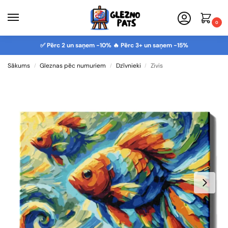
0
✅ Pērc 2 un saņem -10% 🔥 Pērc 3+ un saņem -15%
Sākums
Gleznas pēc numuriem
Dzīvnieki
Zivis
/
/
/