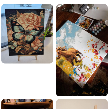
Esmu iepazinies ar GleznoPats.lv privātuma politiku un
piekrītu tai
GleznoPats.lv
Privātuma politika
SAŅEMT -10%