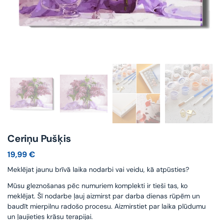
Ceriņu Pušķis
19,99
€
Meklējat jaunu brīvā laika nodarbi vai veidu, kā atpūsties?
Mūsu gleznošanas pēc numuriem komplekti ir tieši tas, ko
meklējat. Šī nodarbe ļauj aizmirst par darba dienas rūpēm un
baudīt mierpilnu radošo procesu. Aizmirstiet par laika plūdumu
un ļaujieties krāsu terapijai.