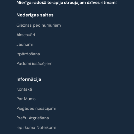
Mierīga radošā terapija straujajam dzīves ritmam!
Noderīgas saites
Gleznas pēc numuriem
Aksesuāri
Jaunumi
Izpārdošana
Padomi iesācējiem
Informācija
Kontakti
Par Mums
Piegādes nosacījumi
Preču Atgriešana
Iepirkuma Noteikumi