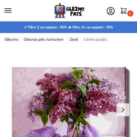
0
✅ Pērc 2 un saņem -10% 🔥 Pērc 3+ un saņem -15%
Sākums
Gleznas pēc numuriem
Ziedi
Ceriņu pušķis
/
/
/