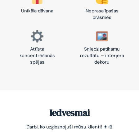
Unikāla dāvana
Neprasa īpašas
prasmes
Attīsta
Sniedz patīkamu
koncentrēšanās
rezultātu – interjera
spējas
dekoru
Iedvesmai
-10% pirmajam pasūtījumam
Darbi, ko uzgleznojuši mūsu klienti! 👩‍🎨
Vienkāršs veids, kā atslābināties un nomierināt
trauksmainās domas 😌