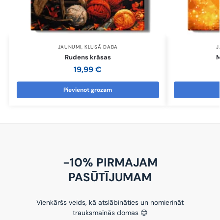
JAUNUMI
,
KLUSĀ DABA
J
Rudens krāsas
M
19,99
€
Pievienot grozam
-10% PIRMAJAM
PASŪTĪJUMAM
Vienkāršs veids, kā atslābināties un nomierināt
trauksmainās domas 😌