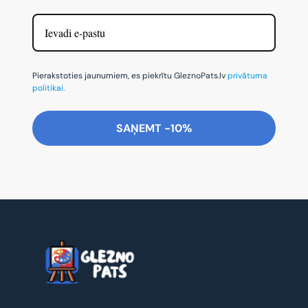
Pierakstoties jaunumiem, es piekrītu GleznoPats.lv
privātuma
politikai.
SAŅEMT -10%