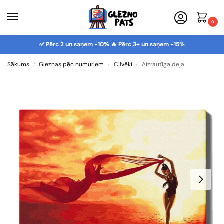
0
✅ Pērc 2 un saņem -10% 🔥 Pērc 3+ un saņem -15%
Sākums
Gleznas pēc numuriem
Cilvēki
Aizrautīga deja
/
/
/