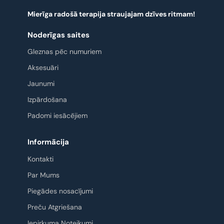
Mierīga radošā terapija straujajam dzīves ritmam!
Noderīgas saites
Gleznas pēc numuriem
Aksesuāri
Jaunumi
Izpārdošana
Padomi iesācējiem
Informācija
Kontakti
Par Mums
Piegādes nosacījumi
Preču Atgriešana
Iepirkuma Noteikumi