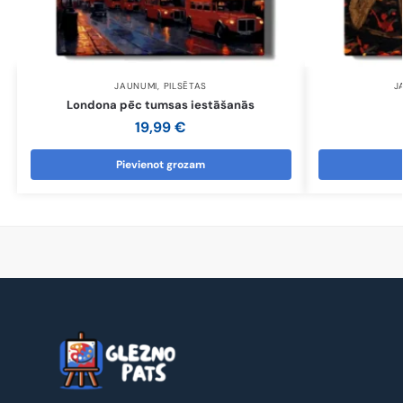
JAUNUMI
,
PILSĒTAS
J
Londona pēc tumsas iestāšanās
19,99
€
Pievienot grozam