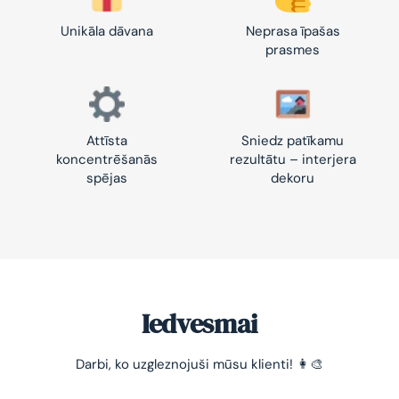
Unikāla dāvana
Neprasa īpašas
prasmes
Attīsta
Sniedz patīkamu
koncentrēšanās
rezultātu – interjera
spējas
dekoru
Iedvesmai
Darbi, ko uzgleznojuši mūsu klienti! 👩‍🎨