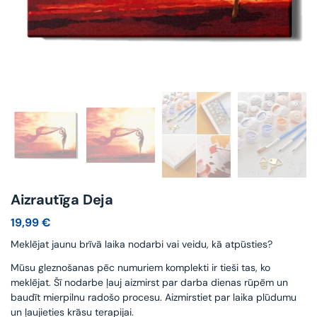
Aizrautīga Deja
19,99
€
Meklējat jaunu brīvā laika nodarbi vai veidu, kā atpūsties?
Mūsu gleznošanas pēc numuriem komplekti ir tieši tas, ko
meklējat. Šī nodarbe ļauj aizmirst par darba dienas rūpēm un
baudīt mierpilnu radošo procesu. Aizmirstiet par laika plūdumu
un ļaujieties krāsu terapijai.