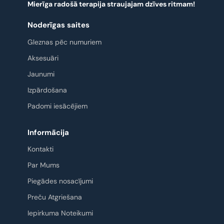
Mierīga radošā terapija straujajam dzīves ritmam!
Noderīgas saites
Gleznas pēc numuriem
Aksesuāri
Jaunumi
Izpārdošana
Padomi iesācējiem
Informācija
Kontakti
Par Mums
Piegādes nosacījumi
Preču Atgriešana
Iepirkuma Noteikumi