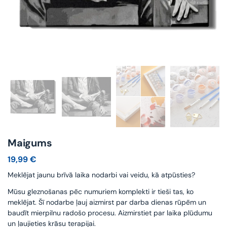
Maigums
19,99
€
Meklējat jaunu brīvā laika nodarbi vai veidu, kā atpūsties?
Mūsu gleznošanas pēc numuriem komplekti ir tieši tas, ko
meklējat. Šī nodarbe ļauj aizmirst par darba dienas rūpēm un
baudīt mierpilnu radošo procesu. Aizmirstiet par laika plūdumu
un ļaujieties krāsu terapijai.