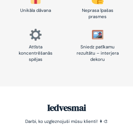
Unikāla dāvana
Neprasa īpašas
prasmes
Attīsta
Sniedz patīkamu
koncentrēšanās
rezultātu – interjera
spējas
dekoru
Iedvesmai
Darbi, ko uzgleznojuši mūsu klienti! 👩‍🎨