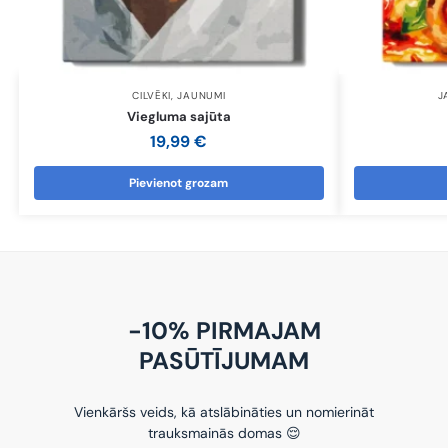
CILVĒKI
,
JAUNUMI
J
Viegluma sajūta
19,99
€
Pievienot grozam
-10% PIRMAJAM
PASŪTĪJUMAM
Vienkāršs veids, kā atslābināties un nomierināt
trauksmainās domas 😌