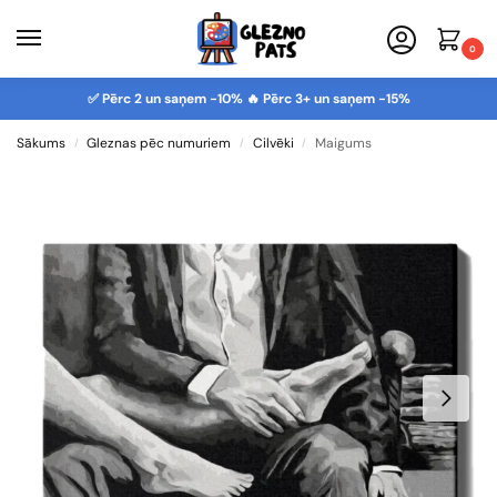
0
✅ Pērc 2 un saņem -10% 🔥 Pērc 3+ un saņem -15%
Sākums
Gleznas pēc numuriem
Cilvēki
Maigums
/
/
/