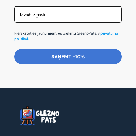
Pierakstoties jaunumiem, es piekrītu GleznoPats.lv
privātuma
politikai.
SAŅEMT -10%