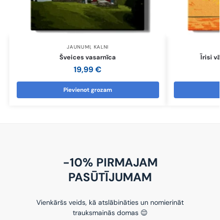
JAUNUMI
,
KALNI
Šveices vasarnīca
Īrisi 
19,99
€
Pievienot grozam
-10% PIRMAJAM
PASŪTĪJUMAM
Vienkāršs veids, kā atslābināties un nomierināt
trauksmainās domas 😌