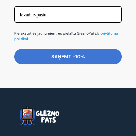
Pierakstoties jaunumiem, es piekrītu GleznoPats.lv
privātuma
politikai.
SAŅEMT -10%