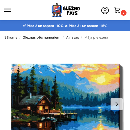
0
✅ Pērc 2 un saņem -10% 🔥 Pērc 3+ un saņem -15%
Sākums
Gleznas pēc numuriem
Ainavas
Māja pie ezera
/
/
/