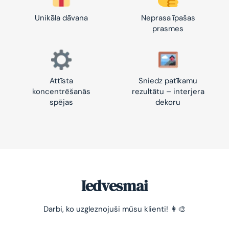
Unikāla dāvana
Neprasa īpašas
prasmes
Attīsta
Sniedz patīkamu
koncentrēšanās
rezultātu – interjera
spējas
dekoru
Iedvesmai
Darbi, ko uzgleznojuši mūsu klienti! 👩‍🎨