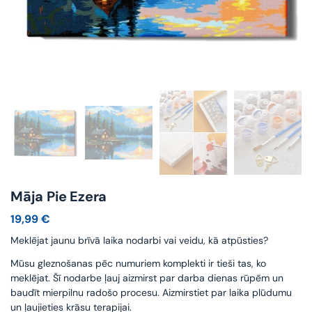
Māja Pie Ezera
19,99
€
Meklējat jaunu brīvā laika nodarbi vai veidu, kā atpūsties?
Mūsu gleznošanas pēc numuriem komplekti ir tieši tas, ko
meklējat. Šī nodarbe ļauj aizmirst par darba dienas rūpēm un
baudīt mierpilnu radošo procesu. Aizmirstiet par laika plūdumu
un ļaujieties krāsu terapijai.