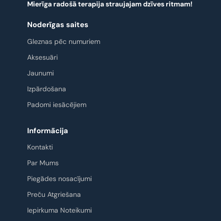
Mierīga radošā terapija straujajam dzīves ritmam!
Noderīgas saites
Gleznas pēc numuriem
Aksesuāri
Jaunumi
Izpārdošana
Padomi iesācējiem
Informācija
Kontakti
Par Mums
Piegādes nosacījumi
Preču Atgriešana
Iepirkuma Noteikumi