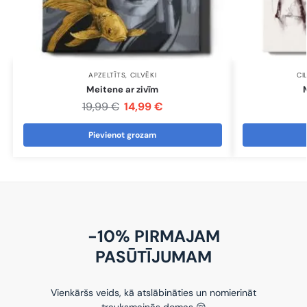
APZELTĪTS
,
CILVĒKI
CI
Meitene ar zivīm
19,99
€
14,99
€
Pievienot grozam
-10% PIRMAJAM
PASŪTĪJUMAM
Vienkāršs veids, kā atslābināties un nomierināt
trauksmainās domas 😌