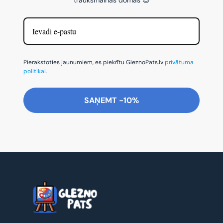
Pierakstoties jaunumiem, es piekrītu GleznoPats.lv
privātuma
politikai.
SAŅEMT -10%