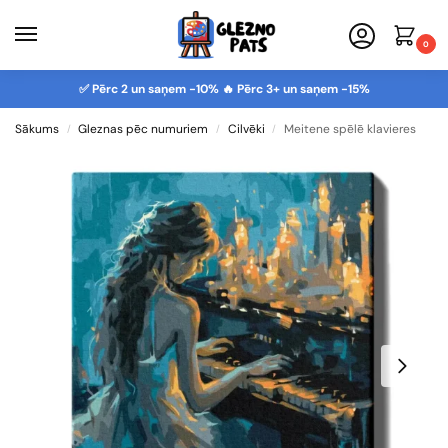
0
✅ Pērc 2 un saņem -10% 🔥 Pērc 3+ un saņem -15%
Sākums
Gleznas pēc numuriem
Cilvēki
Meitene spēlē klavieres
/
/
/