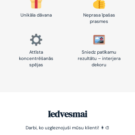
Unikāla dāvana
Neprasa īpašas
prasmes
Attīsta
Sniedz patīkamu
koncentrēšanās
rezultātu – interjera
spējas
dekoru
Iedvesmai
Darbi, ko uzgleznojuši mūsu klienti! 👩‍🎨