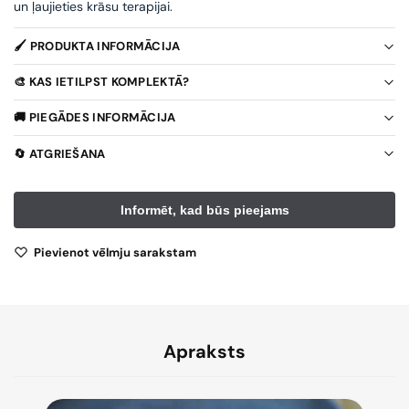
un ļaujieties krāsu terapijai.
🖌️ PRODUKTA INFORMĀCIJA
🎨 KAS IETILPST KOMPLEKTĀ?
🚚 PIEGĀDES INFORMĀCIJA
🔄 ATGRIEŠANA
Pievienot vēlmju sarakstam
Apraksts