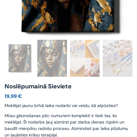
Noslēpumainā Sieviete
19,99
€
Meklējat jaunu brīvā laika nodarbi vai veidu, kā atpūsties?
Mūsu gleznošanas pēc numuriem komplekti ir tieši tas, ko
meklējat. Šī nodarbe ļauj aizmirst par darba dienas rūpēm un
baudīt mierpilnu radošo procesu. Aizmirstiet par laika plūdumu
un ļaujieties krāsu terapijai.