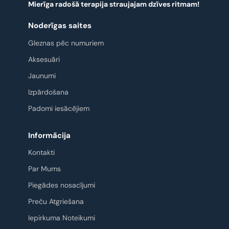
Mierīga radošā terapija straujajam dzīves ritmam!
Noderīgas saites
Gleznas pēc numuriem
Aksesuāri
Jaunumi
Izpārdošana
Padomi iesācējiem
Informācija
Kontakti
Par Mums
Piegādes nosacījumi
Preču Atgriešana
Iepirkuma Noteikumi