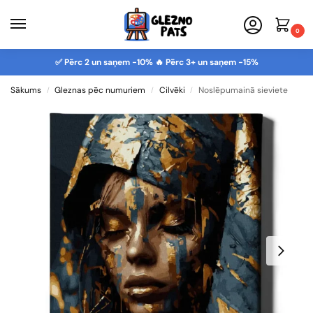
0
✅ Pērc 2 un saņem -10% 🔥 Pērc 3+ un saņem -15%
Sākums
Gleznas pēc numuriem
Cilvēki
Noslēpumainā sieviete
/
/
/