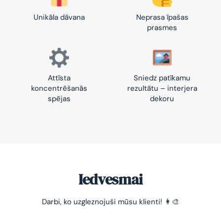
Unikāla dāvana
Neprasa īpašas
prasmes
Attīsta
Sniedz patīkamu
koncentrēšanās
rezultātu – interjera
spējas
dekoru
Iedvesmai
Darbi, ko uzgleznojuši mūsu klienti! 👩‍🎨