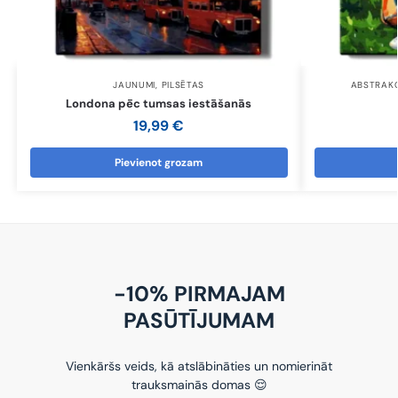
JAUNUMI
,
PILSĒTAS
ABSTRAKC
Londona pēc tumsas iestāšanās
19,99
€
Pievienot grozam
-10% PIRMAJAM
PASŪTĪJUMAM
Vienkāršs veids, kā atslābināties un nomierināt
trauksmainās domas 😌