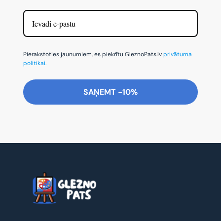
Pierakstoties jaunumiem, es piekrītu GleznoPats.lv
privātuma
politikai.
SAŅEMT -10%