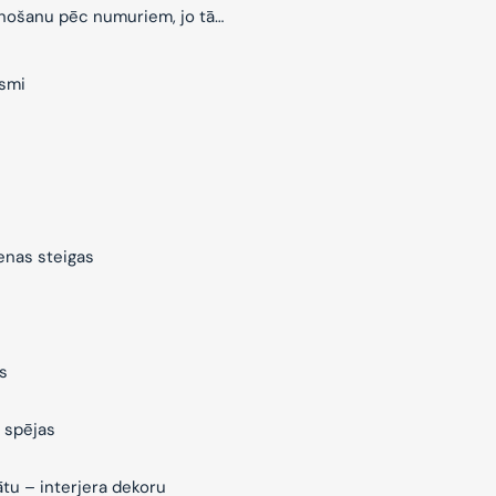
znošanu pēc numuriem, jo tā…
ksmi
ienas steigas
s
 spējas
ātu – interjera dekoru