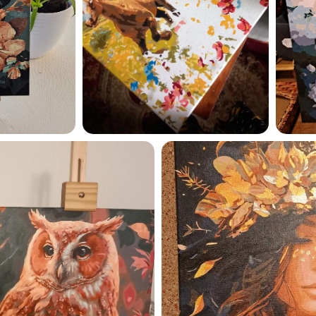
Esmu iepazinies ar GleznoP
privātuma politiku un piekrīt
GleznoPats.lv
Privātuma politika
SAŅEMT -10