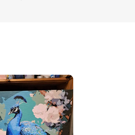
jam
am
bināties un
s domas 😌