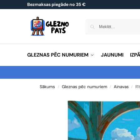
Bezmaksas piegāde no 35 €
GLEZNAS PĒC NUMURIEM
JAUNUMI
IZP
Sākums
Gleznas pēc numuriem
Ainavas
Rī
/
/
/