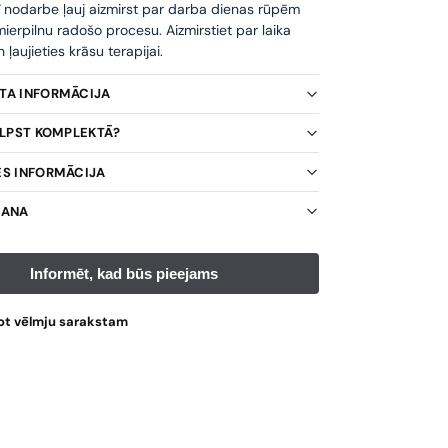
ī nodarbe ļauj aizmirst par darba dienas rūpēm
ierpilnu radošo procesu. Aizmirstiet par laika
ļaujieties krāsu terapijai.
KTA INFORMĀCIJA
TILPST KOMPLEKTĀ?
ES INFORMĀCIJA
ŠANA
ot vēlmju sarakstam