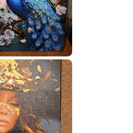
ats.lv
u tai
%