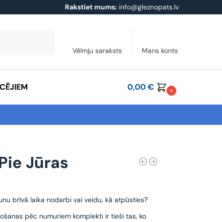
Rakstiet mums:
info@gleznopats.lv
Meklēt
Vēlmju saraksts
Mans konts
ĀCĒJIEM
0,00
€
0
 Pie Jūras
unu brīvā laika nodarbi vai veidu, kā atpūsties?
ošanas pēc numuriem komplekti ir tieši tas, ko