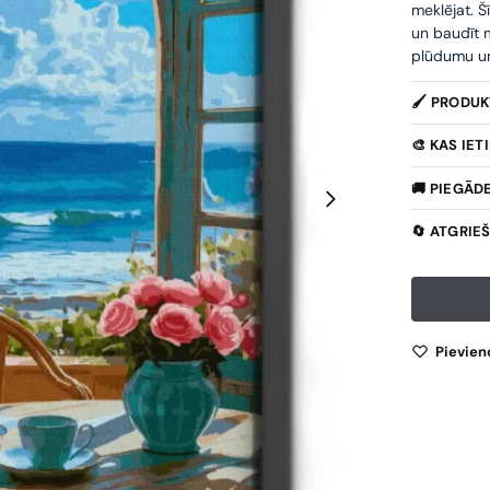
meklējat. Š
un baudīt m
plūdumu un 
🖌️ PRODU
🎨 KAS IE
🚚 PIEGĀD
🔄 ATGRIE
Pievien