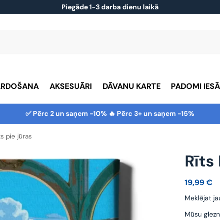
Piegāde 1-3 darba dienu laikā
ĀRDOŠANA
AKSESUĀRI
DĀVANU KARTE
PADOMI IES
✅ Pērc 2 un saņem -10% 🔥 Pērc 3+ un saņem -15%
ts pie jūras
Rīts
19,99
€
Meklējat ja
Mūsu glezn