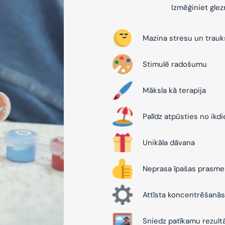
Izmēģiniet gle
Mazina stresu un trau
Stimulē radošumu
Māksla kā terapija
Palīdz atpūsties no ikd
Unikāla dāvana
Neprasa īpašas prasme
Attīsta koncentrēšanās
Sniedz patīkamu rezult