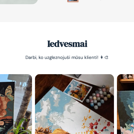
Iedvesmai
Darbi, ko uzgleznojuši mūsu klienti! 👩‍🎨
-10% pirma
pasūtījum
Vienkāršs veids, kā atslā
nomierināt trauksmainā