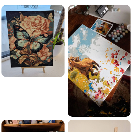
Esmu iepazinies ar GleznoPats.lv privātuma politiku un
piekrītu tai
GleznoPats.lv
Privātuma politika
SAŅEMT -10%