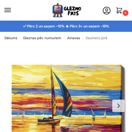
0
✅ Pērc 2 un saņem -10% 🔥 Pērc 3+ un saņem -15%
Sākums
Gleznas pēc numuriem
Ainavas
Saulriets jūrā
/
/
/