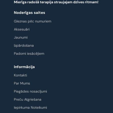
Mierīga radošā terapija straujajam dzīves ritmam!
Noderīgas saites
Gleznas pēc numuriem
Aksesuāri
Jaunumi
Izpārdošana
Padomi iesācējiem
Informācija
Kontakti
Par Mums
Piegādes nosacījumi
Preču Atgriešana
Iepirkuma Noteikumi