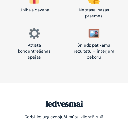
Unikāla dāvana
Neprasa īpašas
prasmes
Attīsta
Sniedz patīkamu
koncentrēšanās
rezultātu – interjera
spējas
dekoru
Iedvesmai
-10% pirmajam pasūtījumam
Darbi, ko uzgleznojuši mūsu klienti! 👩‍🎨
Vienkāršs veids, kā atslābināties un nomierināt
trauksmainās domas 😌