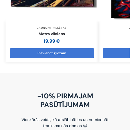
JAUNUMI
,
PILSĒTAS
Metro vilciens
19,99
€
Pievienot grozam
-10% PIRMAJAM
PASŪTĪJUMAM
Vienkāršs veids, kā atslābināties un nomierināt
trauksmainās domas 😌