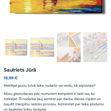
Saulriets Jūrā
19,99
€
Meklējat jaunu brīvā laika nodarbi vai veidu, kā atpūsties?
Mūsu gleznošanas pēc numuriem komplekti ir tieši tas, ko
meklējat. Šī nodarbe ļauj aizmirst par darba dienas rūpēm un
baudīt mierpilnu radošo procesu. Aizmirstiet par laika plūdumu
un ļaujieties krāsu terapijai.