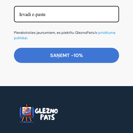
Pierakstoties jaunumiem, es piekrītu GleznoPats.lv
privātuma
politikai.
SAŅEMT -10%