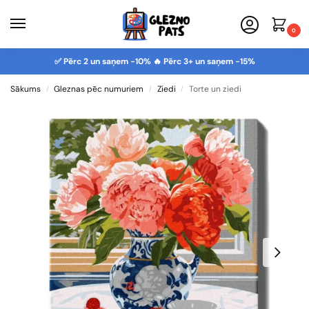
0
✅ Pērc 2 un saņem -10% 🔥 Pērc 3+ un saņem -15%
Sākums
Gleznas pēc numuriem
Ziedi
Torte un ziedi
/
/
/