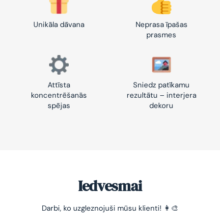
Unikāla dāvana
Neprasa īpašas
prasmes
Attīsta
Sniedz patīkamu
koncentrēšanās
rezultātu – interjera
spējas
dekoru
Iedvesmai
Darbi, ko uzgleznojuši mūsu klienti! 👩‍🎨