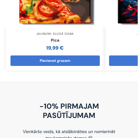
JAUNUMI
,
KLUSĀ DABA
Pica
19,99
€
Pievienot grozam
-10% PIRMAJAM
PASŪTĪJUMAM
Vienkāršs veids, kā atslābināties un nomierināt
trauksmainās domas 😌