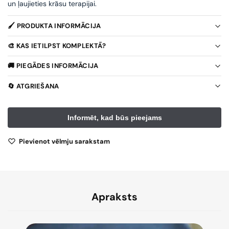
un ļaujieties krāsu terapijai.
🖌️ PRODUKTA INFORMĀCIJA
🎨 KAS IETILPST KOMPLEKTĀ?
🚚 PIEGĀDES INFORMĀCIJA
🔄 ATGRIEŠANA
Pievienot vēlmju sarakstam
Apraksts