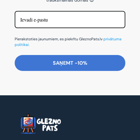
Pierakstoties jaunumiem, es piekrītu GleznoPats.lv
privātuma
politikai.
SAŅEMT -10%