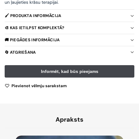
un ļaujieties krāsu terapijai.
🖌️ PRODUKTA INFORMĀCIJA
🎨 KAS IETILPST KOMPLEKTĀ?
🚚 PIEGĀDES INFORMĀCIJA
🔄 ATGRIEŠANA
Pievienot vēlmju sarakstam
Apraksts