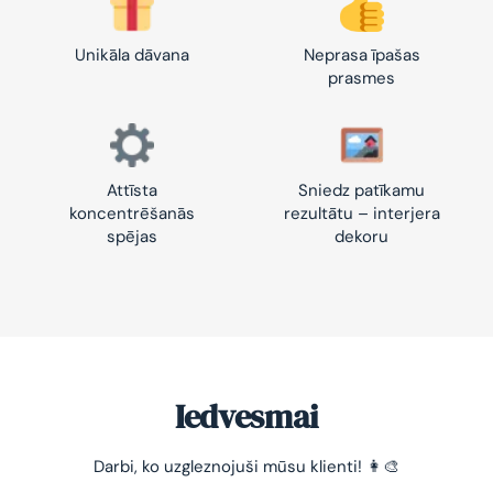
Unikāla dāvana
Neprasa īpašas
prasmes
Attīsta
Sniedz patīkamu
koncentrēšanās
rezultātu – interjera
spējas
dekoru
Iedvesmai
Darbi, ko uzgleznojuši mūsu klienti! 👩‍🎨