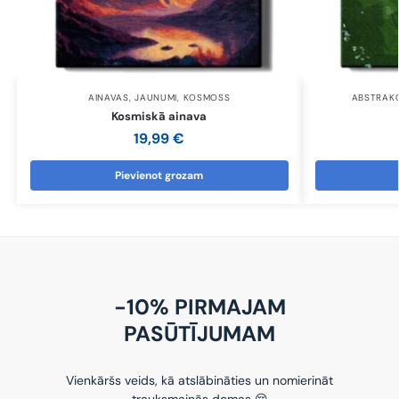
AINAVAS
,
JAUNUMI
,
KOSMOSS
ABSTRAKC
Kosmiskā ainava
19,99
€
Pievienot grozam
-10% PIRMAJAM
PASŪTĪJUMAM
Vienkāršs veids, kā atslābināties un nomierināt
trauksmainās domas 😌