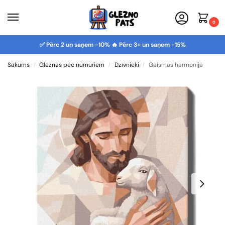
0
✅ Pērc 2 un saņem -10% 🔥 Pērc 3+ un saņem -15%
Sākums
Gleznas pēc numuriem
Dzīvnieki
Gaismas harmonija
/
/
/