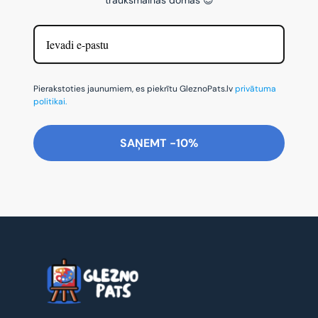
Pierakstoties jaunumiem, es piekrītu GleznoPats.lv
privātuma
politikai.
SAŅEMT -10%