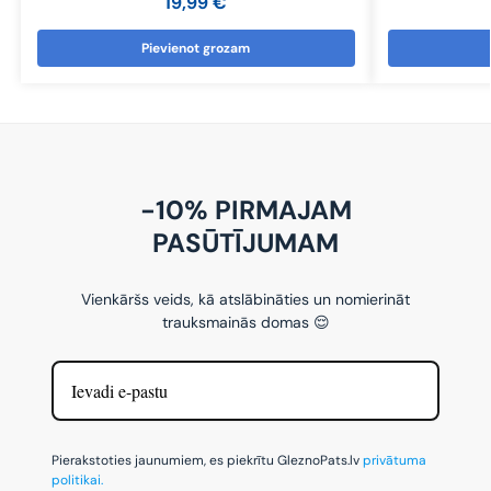
19,99
€
Pievienot grozam
-10% PIRMAJAM
PASŪTĪJUMAM
Vienkāršs veids, kā atslābināties un nomierināt
trauksmainās domas 😌
Pierakstoties jaunumiem, es piekrītu GleznoPats.lv
privātuma
politikai.