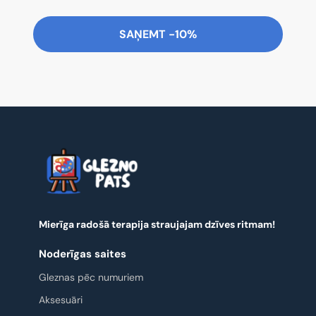
SAŅEMT -10%
Mierīga radošā terapija straujajam dzīves ritmam!
Noderīgas saites
Gleznas pēc numuriem
Aksesuāri