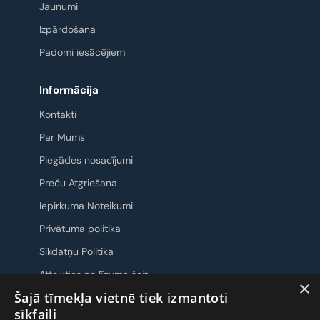
Jaunumi
Izpārdošana
Padomi iesācējiem
Informācija
Kontakti
Par Mums
Piegādes nosacījumi
Preču Atgriešana
Iepirkuma Noteikumi
Privātuma politika
Sīkdatņu Politika
Atteikties no līguma šeit
×
Šajā tīmekļa vietnē tiek izmantoti
Sazināsimies
sīkfaili