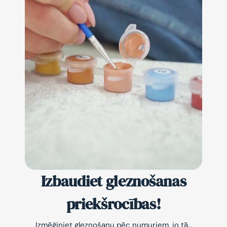
Izbaudiet gleznošanas
priekšrocības!
Izmēģiniet gleznošanu pēc numuriem, jo tā…