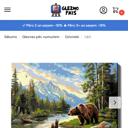
0
✅ Pērc 2 un saņem -10% 🔥 Pērc 3+ un saņem -15%
Sākums
Gleznas pēc numuriem
Dzīvnieki
Lāči
/
/
/