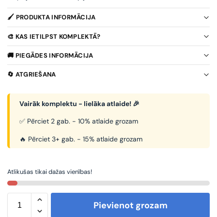
🖌️ PRODUKTA INFORMĀCIJA
🎨 KAS IETILPST KOMPLEKTĀ?
🚚 PIEGĀDES INFORMĀCIJA
🔄 ATGRIEŠANA
Vairāk komplektu - lielāka atlaide! 🎉
✅ Pērciet 2 gab. - 10% atlaide grozam
🔥 Pērciet 3+ gab. - 15% atlaide grozam
Atlikušas tikai dažas vienības!
Pievienot grozam