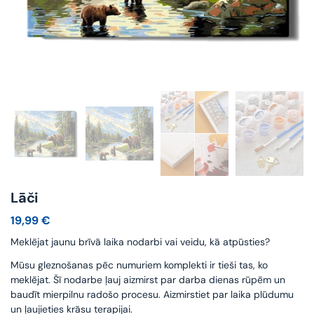
Lāči
19,99
€
Meklējat jaunu brīvā laika nodarbi vai veidu, kā atpūsties?
Mūsu gleznošanas pēc numuriem komplekti ir tieši tas, ko
meklējat. Šī nodarbe ļauj aizmirst par darba dienas rūpēm un
baudīt mierpilnu radošo procesu. Aizmirstiet par laika plūdumu
un ļaujieties krāsu terapijai.