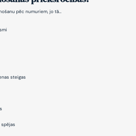
znošanu pēc numuriem, jo tā…
ksmi
ienas steigas
s
 spējas