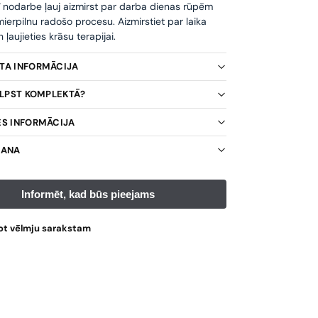
ī nodarbe ļauj aizmirst par darba dienas rūpēm
ierpilnu radošo procesu. Aizmirstiet par laika
ļaujieties krāsu terapijai.
KTA INFORMĀCIJA
TILPST KOMPLEKTĀ?
ES INFORMĀCIJA
ŠANA
ot vēlmju sarakstam