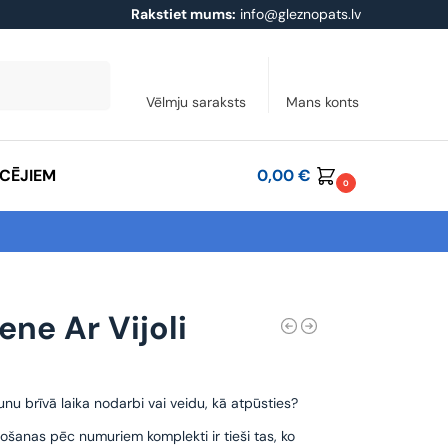
Rakstiet mums:
info@gleznopats.lv
Meklēt
Vēlmju saraksts
Mans konts
ĀCĒJIEM
0,00
€
0
ene Ar Vijoli
unu brīvā laika nodarbi vai veidu, kā atpūsties?
ošanas pēc numuriem komplekti ir tieši tas, ko