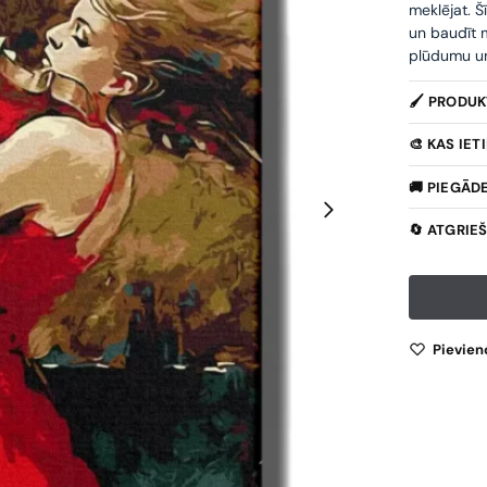
meklējat. Š
un baudīt m
plūdumu un 
🖌️ PRODU
🎨 KAS IE
🚚 PIEGĀD
🔄 ATGRIE
Pievien