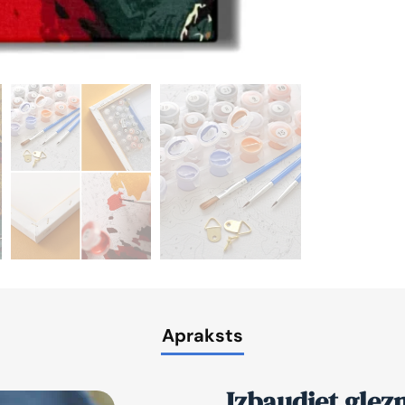
Apraksts
Izbaudiet glez