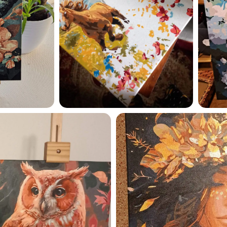
Esmu iepazinies ar GleznoP
privātuma politiku un piekrīt
GleznoPats.lv
Privātuma politika
SAŅEMT -10