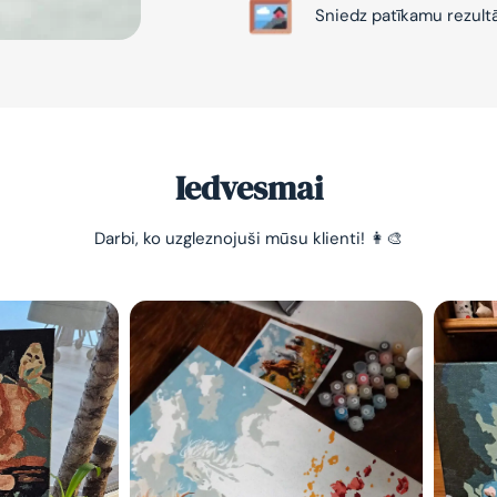
Sniedz patīkamu rezult
Iedvesmai
-10% pirma
Darbi, ko uzgleznojuši mūsu klienti! 👩‍🎨
pasūtījum
Vienkāršs veids, kā atslā
nomierināt trauksmainā