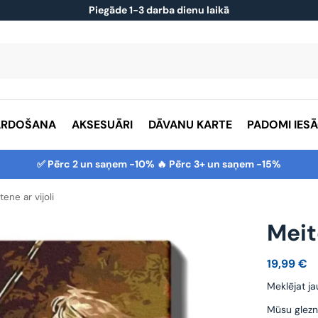
Piegāde 1-3 darba dienu laikā
ĀRDOŠANA
AKSESUĀRI
DĀVANU KARTE
PADOMI IES
✅ Pērc 2 un saņem -10% 🔥 Pērc 3+ un saņem -15%
tene ar vijoli
Meit
19,99
€
Meklējat ja
Mūsu glezn