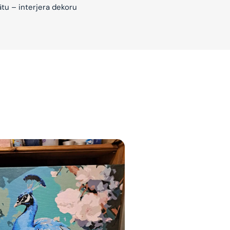
ātu – interjera dekoru
jam
am
bināties un
s domas 😌