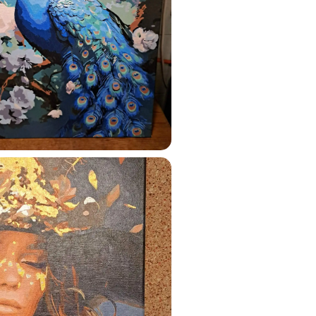
ats.lv
u tai
%