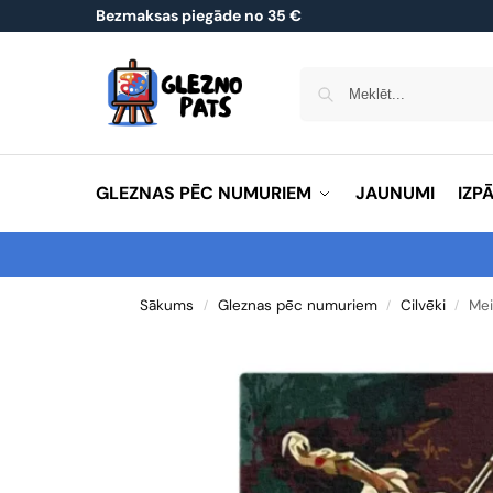
Bezmaksas piegāde no 35 €
GLEZNAS PĒC NUMURIEM
JAUNUMI
IZP
Sākums
Gleznas pēc numuriem
Cilvēki
Mei
/
/
/