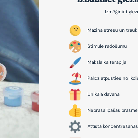
Izmēģiniet gle
Mazina stresu un trau
Stimulē radošumu
Māksla kā terapija
Palīdz atpūsties no ikd
Unikāla dāvana
Neprasa īpašas prasme
Attīsta koncentrēšanās