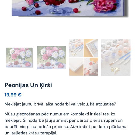
Peonijas Un Ķirši
19,99
€
Meklējat jaunu brīvā laika nodarbi vai veidu, kā atpūsties?
Mūsu gleznošanas pēc numuriem komplekti ir tieši tas, ko
meklējat. Šī nodarbe ļauj aizmirst par darba dienas rūpēm un
baudīt mierpilnu radošo procesu. Aizmirstiet par laika plūdumu
un ļaujieties krāsu terapijai.