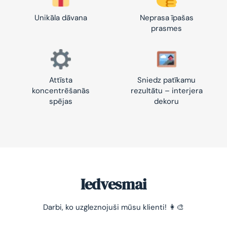
Unikāla dāvana
Neprasa īpašas
prasmes
Attīsta
Sniedz patīkamu
koncentrēšanās
rezultātu – interjera
spējas
dekoru
Iedvesmai
Darbi, ko uzgleznojuši mūsu klienti! 👩‍🎨