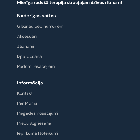
Mierīga radošā terapija straujajam dzīves ritmam!
Noderīgas saites
Gleznas pēc numuriem
Aksesuāri
Jaunumi
Izpārdošana
Padomi iesācējiem
Informācija
Kontakti
Par Mums
Piegādes nosacījumi
Preču Atgriešana
Iepirkuma Noteikumi