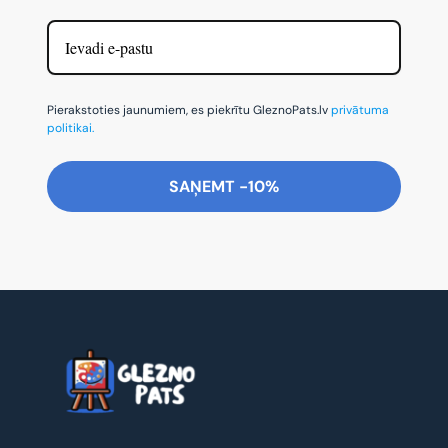
Pierakstoties jaunumiem, es piekrītu GleznoPats.lv
privātuma
politikai.
SAŅEMT -10%