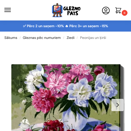
0
✅ Pērc 2 un saņem -10% 🔥 Pērc 3+ un saņem -15%
Sākums
Gleznas pēc numuriem
Ziedi
Peonijas un ķirši
/
/
/