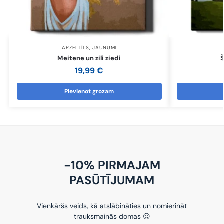
APZELTĪTS
,
JAUNUMI
Meitene un zili ziedi
19,99
€
Pievienot grozam
-10% PIRMAJAM
PASŪTĪJUMAM
Vienkāršs veids, kā atslābināties un nomierināt
trauksmainās domas 😌